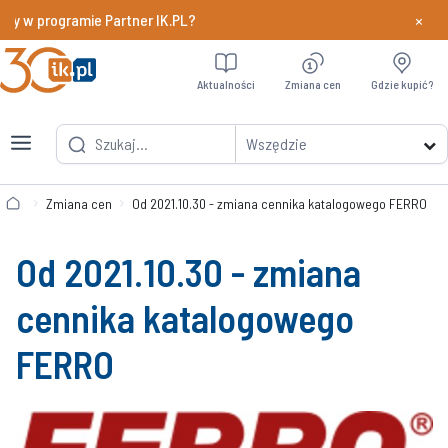
×
dy w programie Partner IK.PL?
Dowiedz si
Aktualności
Zmiana cen
Gdzie kupić?
Wszędzie
Zmiana cen
Od 2021.10.30 - zmiana cennika katalogowego FERRO
Od 2021.10.30 - zmiana
cennika katalogowego
FERRO