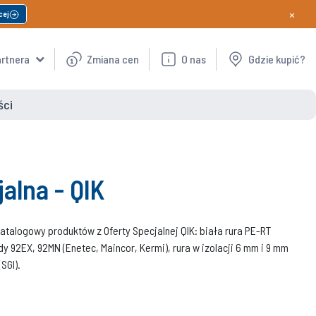
×
cej
artnera
Zmiana cen
O nas
Gdzie kupić?
ści
alna - QIK
atalogowy produktów z Oferty Specjalnej QIK: biała rura PE-RT
y 92EX, 92MN (Enetec, Maincor, Kermi), rura w izolacji 6 mm i 9 mm
SGI).