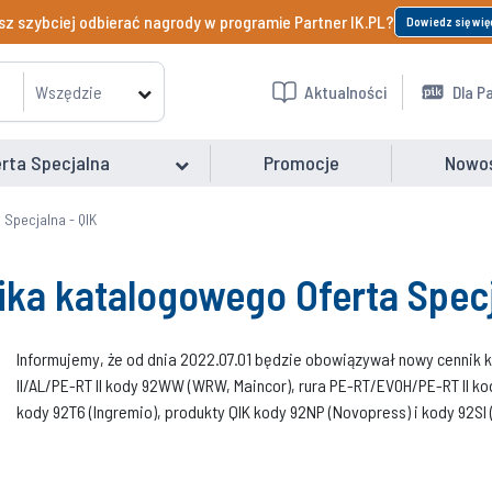
z szybciej odbierać nagrody w programie Partner IK.PL?
Dowiedz się wię
Wszędzie
Aktualności
Dla P
rta Specjalna
Promocje
Nowo
 Specjalna - QIK
ika katalogowego Oferta Specj
Informujemy, że od dnia 2022.07.01 będzie obowiązywał nowy cennik k
II/AL/PE-RT II kody 92WW (WRW, Maincor), rura PE-RT/EVOH/PE-RT II kod
kody 92T6 (Ingremio), produkty QIK kody 92NP (Novopress) i kody 92SI (