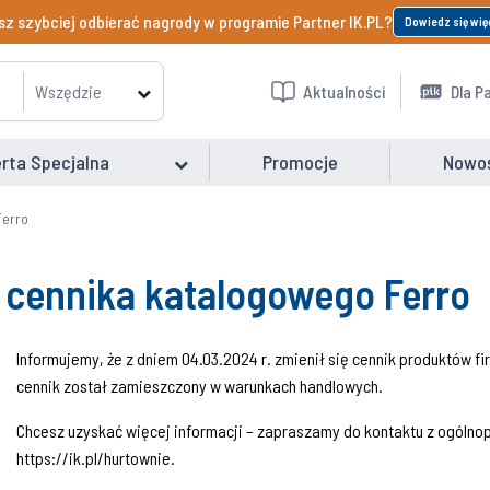
z szybciej odbierać nagrody w programie Partner IK.PL?
Dowiedz się wię
Wszędzie
Aktualności
Dla P
rta Specjalna
Promocje
Nowo
Ferro
a cennika katalogowego Ferro
Informujemy, że z dniem 04.03.2024 r. zmienił się cennik produktów 
cennik został zamieszczony w warunkach handlowych.
Chcesz uzyskać więcej informacji – zapraszamy do kontaktu z ogólnop
https://ik.pl/hurtownie.