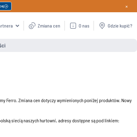
×
cej
artnera
Zmiana cen
O nas
Gdzie kupić?
ści
firmy Ferro. Zmiana cen dotyczy wymienionych poniżej produktów. Nowy
olską siecią naszych hurtowni, adresy dostępne są pod linkiem: