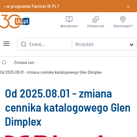
×
dy w programie Partner IK.PL?
Dowiedz si
Aktualności
Zmiana cen
Gdzie kupić?
Wszędzie
Zmiana cen
Od 2025.08.01 - zmiana cennika katalogowego Glen Dimplex
Od 2025.08.01 - zmiana
cennika katalogowego Glen
Dimplex