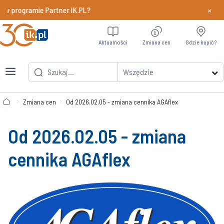
×
w programie Partner IK.PL?
Dowiedz si
Aktualności
Zmiana cen
Gdzie kupić?
Wszędzie
Zmiana cen
Od 2026.02.05 - zmiana cennika AGAflex
Od 2026.02.05 - zmiana
cennika AGAflex