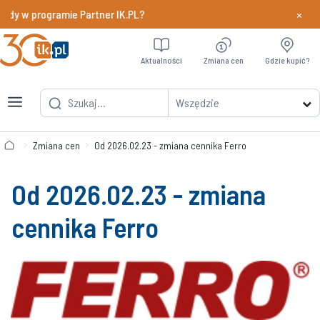
×
ody w programie Partner IK.PL?
Dowiedz si
Aktualności
Zmiana cen
Gdzie kupić?
Wszędzie
Zmiana cen
Od 2026.02.23 - zmiana cennika Ferro
Od 2026.02.23 - zmiana
cennika Ferro