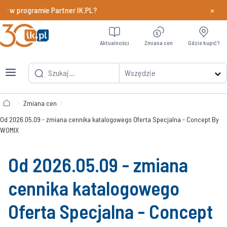
×
y w programie Partner IK.PL?
Dowiedz si
Aktualności
Zmiana cen
Gdzie kupić?
Wszędzie
Zmiana cen
Od 2026.05.09 - zmiana cennika katalogowego Oferta Specjalna - Concept By
WOMIX
Od 2026.05.09 - zmiana
cennika katalogowego
Oferta Specjalna - Concept