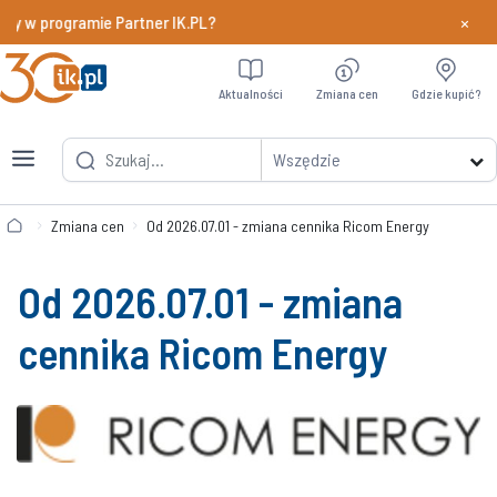
×
dy w programie Partner IK.PL?
Dowiedz si
Aktualności
Zmiana cen
Gdzie kupić?
Wszędzie
Zmiana cen
Od 2026.07.01 - zmiana cennika Ricom Energy
Od 2026.07.01 - zmiana
cennika Ricom Energy