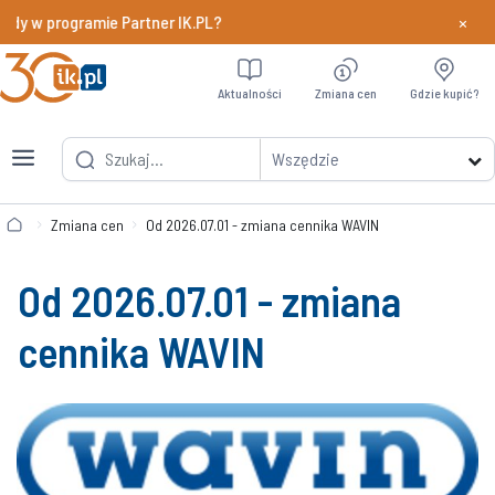
×
ody w programie Partner IK.PL?
Dowiedz si
Aktualności
Zmiana cen
Gdzie kupić?
Wszędzie
Zmiana cen
Od 2026.07.01 - zmiana cennika WAVIN
Od 2026.07.01 - zmiana
cennika WAVIN