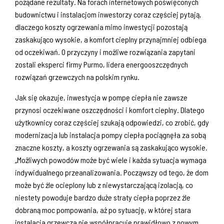
pożądane rezultaty. Na forach internetowych poświęconych
budownictwu i instalacjom inwestorzy coraz częściej pytają,
dlaczego koszty ogrzewania mimo inwestycji pozostają
zaskakująco wysokie, a komfort cieplny przynajmniej odbiega
od oczekiwań. O przyczyny i możliwe rozwiązania zapytani
zostali eksperci firmy Purmo, lidera energooszczędnych
rozwiązań grzewczych na polskim rynku.
Jak się okazuje, inwestycja w pompę ciepła nie zawsze
przynosi oczekiwane oszczędności i komfort cieplny. Dlatego
użytkownicy coraz częściej szukają odpowiedzi, co zrobić, gdy
modernizacja lub instalacja pompy ciepła pociągnęła za sobą
znaczne koszty, a koszty ogrzewania są zaskakująco wysokie.
„Możliwych powodów może być wiele i każda sytuacja wymaga
indywidualnego przeanalizowania. Począwszy od tego, że dom
może być źle ocieplony lub z niewystarczającą izolacją, co
niestety powoduje bardzo duże straty ciepła poprzez źle
dobraną moc pompowania, aż po sytuację, w której stara
instalacja grzewcza nie współpracuje prawidłowo z nowym