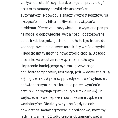
„dużych obrotach”, czyli bardzo często i przez długi
czas przy pomocy grzałki elektrycznej, co
automatycznie powoduje znaczny wzrost kosztów. Na
szczęście mamy kilka możliwości rozwiązania
problemu. Pierwsza — oczywista — to wymiana pompy
na model o odpowiedniej wydajności, dostosowanej
do potrzeb budynku, jednak... może to być trudne do
zaakceptowania dla inwestora, który właśnie wydał
kilkadziesiąt tysięcy na nowe źródło ciepła. Dlatego
stosunkowo prostym rozwiązaniem może być
ulepszenie istniejącego systemu grzewczego —
obniżenie temperatury instalacji, jeśli w domu znajdują
się... grzejniki. Wystarczy przedyskutować sytuację z
doświadczonym instalatorem, a potem wymienić
grzejniki na wydajniejsze (np. typ 11 x 22 lub 33) lub
większe, a nawet lepsze i nowoczesne urządzenia
wentylacyjne. Niestety w sytuacji, gdy na całej
powierzchni mamy ogrzewanie podłogowe, możemy
jedynie... zmienić źródło ciepła lub zamontować w