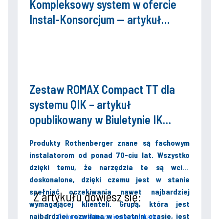
Kompleksowy system w ofercie
Instal-Konsorcjum — artykuł
opublikowany w Biuletynie IK
Edycja WIOSNA-LATO 2022 (nr
115)
Zestaw ROMAX Compact TT dla
systemu QIK – artykuł
opublikowany w Biuletynie IK
Edycja Wiosna 2021
Produkty Rothenberger znane są fachowym
instalatorom od ponad 70-ciu lat. Wszystko
dzięki temu, że narzędzia te są wciąż
doskonalone, dzięki czemu jest w stanie
spełniać oczekiwania nawet najbardziej
Z artykułu dowiesz się:
wymagającej klienteli. Grupą, która jest
najbardziej rozwijana w ostatnim czasie, jest
Czym charakteryzuje się zaciskarka