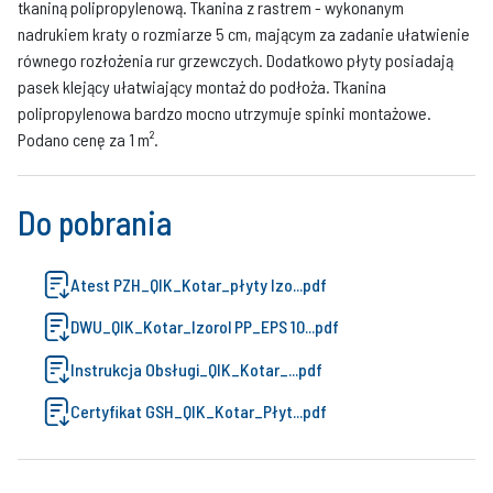
tkaniną polipropylenową. Tkanina z rastrem - wykonanym
nadrukiem kraty o rozmiarze 5 cm, mającym za zadanie ułatwienie
równego rozłożenia rur grzewczych. Dodatkowo płyty posiadają
pasek klejący ułatwiający montaż do podłoża. Tkanina
polipropylenowa bardzo mocno utrzymuje spinki montażowe.
Podano cenę za 1 m².
Do pobrania
Atest PZH_QIK_Kotar_płyty Izo...pdf
DWU_QIK_Kotar_Izorol PP_EPS 10...pdf
Instrukcja Obsługi_QIK_Kotar_...pdf
Certyfikat GSH_QIK_Kotar_Płyt...pdf