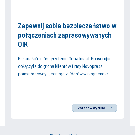
czas, stosuje się dla niego innowacyjne
Czym charakteryzuje się bezprzewodowe
rozwiązania pozwalające na jeszcze większą
ogrzewanie podłogowe QIK?
oszczędność, a także lepsze zarządzanie nim.
Zapewnij sobie bezpieczeństwo w
Czym charakteryzuje się wersja przewodowa
Czym jest strefowe ogrzewanie podłogowe?
połączeniach zaprasowywanych
ogrzewania podłogowego QIK?
Dowiesz się z poniższego materiału.
QIK
Kilkanaście miesięcy temu firma Instal-Konsorcjum
dołączyła do grona klientów firmy Novopress,
pomysłodawcy i jednego z liderów w segmencie
hydraulicznych zaciskarek do rurowych systemów
instalacyjnych, zarówno tworzywowych, jak i
metalowych.
Zobacz wszystkie