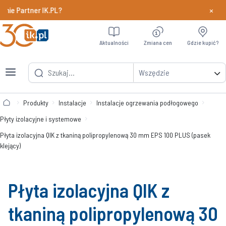
×
 Partner IK.PL?
Dowiedz si
Aktualności
Zmiana cen
Gdzie kupić?
Wszędzie
Produkty
Instalacje
Instalacje ogrzewania podłogowego
Płyty izolacyjne i systemowe
Płyta izolacyjna QIK z tkaniną polipropylenową 30 mm EPS 100 PLUS (pasek
klejący)
Płyta izolacyjna QIK z
tkaniną polipropylenową 30