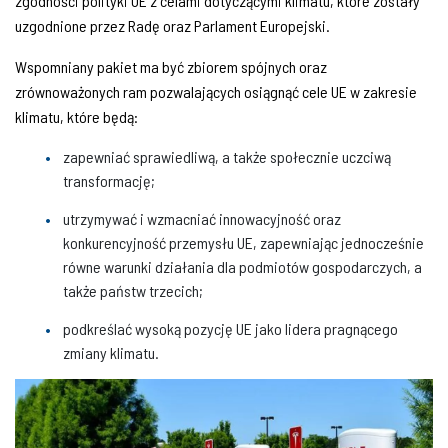
zgodności polityki UE z celami dotyczącymi klimatu, które zostały
uzgodnione przez Radę oraz Parlament Europejski.
Wspomniany pakiet ma być zbiorem spójnych oraz
zrównoważonych ram pozwalających osiągnąć cele UE w zakresie
klimatu, które będą:
zapewniać sprawiedliwą, a także społecznie uczciwą
transformację;
utrzymywać i wzmacniać innowacyjność oraz
konkurencyjność przemysłu UE, zapewniając jednocześnie
równe warunki działania dla podmiotów gospodarczych, a
także państw trzecich;
podkreślać wysoką pozycję UE jako lidera pragnącego
zmiany klimatu.