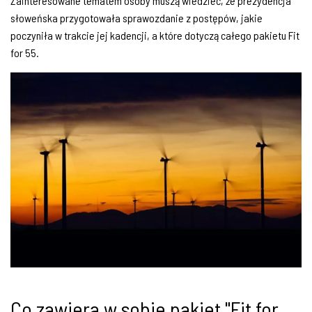
Zainteresowane tematem osoby muszą wiedzieć, że prezydencja
słoweńska przygotowała sprawozdanie z postępów, jakie
poczyniła w trakcie jej kadencji, a które dotyczą całego pakietu Fit
for 55.
Co zawiera w sobie pakiet "Fit for