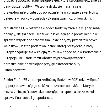
grupach roboczych Rady Europejskiej, które są odpowiedzialne za
dany obszar polityki. Wstępne dyskusje mają na celu
przygotowanie gruntu pod porozumienie w sprawie zawartych w
pakiecie wniosków pomiędzy 27 państwami członkowskimi.
Ministrowie UE w różnych składach RADY wymieniają między sobą
poglądy, dzięki czemu możliwe jest osiągnięcie porozumienia w
sprawie wspólnego stanowiska, jakie dotyczy przedstawionych
wniosków. Jest to podstawa, dzięki której prezydencja Rady
Europy angażuje się w kolejnym kroku w negocjacje w Parlamencie
Europejskim. Dzięki temu władze wypracowują wspólne
porozumienie pozwalające przyjąć ostatecznie akty
ustawodawcze.
Pakiet Fit for 55 został przedłożony Radzie w 2021 roku, w lipcu i do
tej pory omawia się go na kilku obszarach polityki, do których
można zaliczyć środowisko, energię, transport, a także wszelkie
sprawy finansowe i gospodarcze.