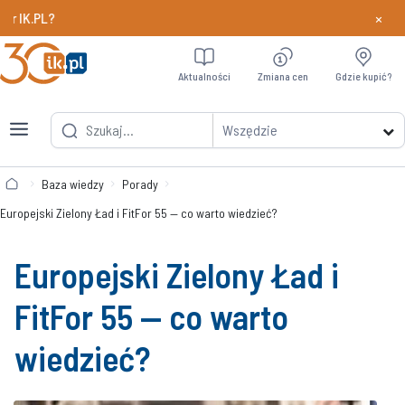
×
Chcesz szybciej odbierać nagrody w programie Partner
Dowiedz si
Aktualności
Zmiana cen
Gdzie kupić?
Wszędzie
Baza wiedzy
Porady
Europejski Zielony Ład i FitFor 55 — co warto wiedzieć?
Europejski Zielony Ład i
FitFor 55 — co warto
wiedzieć?