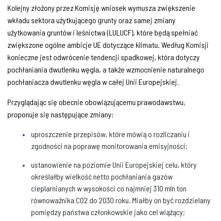
Kolejny złożony przez Komisję wniosek wymusza zwiększenie
wkładu sektora użytkującego grunty oraz samej zmiany
użytkowania gruntów i leśnictwa (LULUCF), które będą spełniać
zwiększone ogólne ambicje UE dotyczące klimatu. Według Komisji
konieczne jest odwrócenie tendencji spadkowej, która dotyczy
pochłaniania dwutlenku węgla, a także wzmocnienie naturalnego
pochłaniacza dwutlenku węgla w całej Unii Europejskiej.
Przyglądając się obecnie obowiązującemu prawodawstwu,
proponuje się następujące zmiany:
uproszczenie przepisów, które mówią o rozliczaniu i
zgodności na poprawę monitorowania emisyjności;
ustanowienie na poziomie Unii Europejskiej celu, który
określałby wielkość netto pochłaniania gazów
cieplarnianych w wysokości co najmniej 310 mln ton
równoważnika CO2 do 2030 roku. Miałby on być rozdzielany
pomiędzy państwa członkowskie jako cel wiążący;