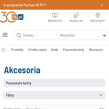
×
y w programie Partner IK.PL?
Dowiedz si
Aktualności
Zmiana cen
Gdzie kupić?
Wszędzie
Produkty
Źródła ciepła
Kotły
Pozostałe kotły
Akcesoria
Akcesoria
Pozostałe kotły
Filtry
Sortowanie