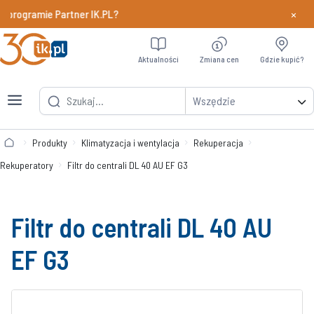
×
programie Partner IK.PL?
Dowiedz si
Aktualności
Zmiana cen
Gdzie kupić?
Wszędzie
Produkty
Klimatyzacja i wentylacja
Rekuperacja
Rekuperatory
Filtr do centrali DL 40 AU EF G3
Filtr do centrali DL 40 AU
EF G3