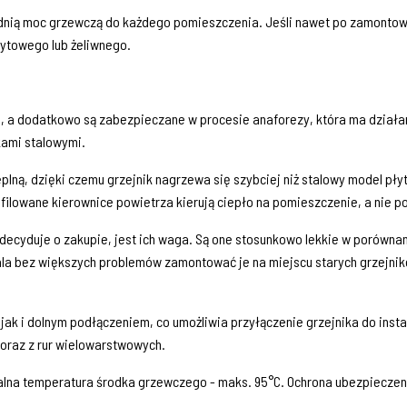
dnią moc grzewczą do każdego pomieszczenia. Jeśli nawet po zamontowa
łytowego lub żeliwnego.
u, a dodatkowo są zabezpieczane w procesie anaforezy, która ma działa
kami stalowymi.
plną, dzięki czemu grzejnik nagrzewa się szybciej niż stalowy model płyt
wane kierownice powietrza kierują ciepło na pomieszczenie, a nie pod
 decyduje o zakupie, jest ich waga. Są one stosunkowo lekkie w porównan
wala bez większych problemów zamontować je na miejscu starych grzejni
jak i dolnym podłączeniem, co umożliwia przyłączenie grzejnika do insta
 oraz z rur wielowarstwowych.
szczalna temperatura środka grzewczego - maks. 95°C. Ochrona ubezpiec