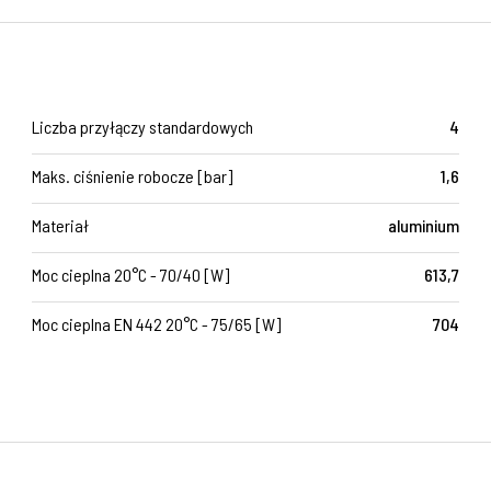
Liczba przyłączy standardowych
4
Maks. ciśnienie robocze [bar]
1,6
Materiał
aluminium
Moc cieplna 20°C - 70/40 [W]
613,7
Moc cieplna EN 442 20°C - 75/65 [W]
704