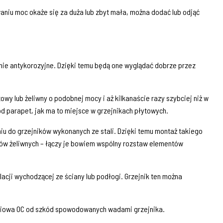
niu moc okaże się za duża lub zbyt mała, można dodać lub odjąć
nie antykorozyjne. Dzięki temu będą one wyglądać dobrze przez
owy lub żeliwny o podobnej mocy i aż kilkanaście razy szybciej niż w
 parapet, jak ma to miejsce w grzejnikach płytowych.
iu do grzejników wykonanych ze stali. Dzięki temu montaż takiego
ków żeliwnych – łączy je bowiem wspólny rozstaw elementów
lacji wychodzącej ze ściany lub podłogi. Grzejnik ten można
zeniowa OC od szkód spowodowanych wadami grzejnika.