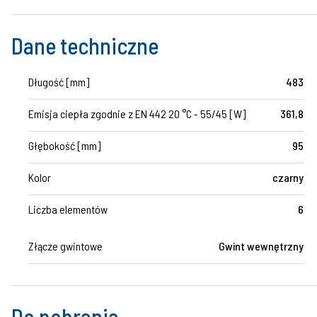
Dane techniczne
Długość [mm]
483
Emisja ciepła zgodnie z EN 442 20 °C - 55/45 [W]
361,8
Głębokość [mm]
95
Kolor
czarny
Liczba elementów
6
Złącze gwintowe
Gwint wewnętrzny
Do pobrania