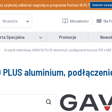
z szybciej odbierać nagrody w programie Partner IK.PL?
Dowiedz się wię
Wszędzie
Aktualności
Dla P
rta Specjalna
Promocje
Nowoś
Grzejnik żeberkowy GAVIA 50 PLUS aluminium, podłączenie boczne 575 x 483
0 PLUS aluminium, podłączeni