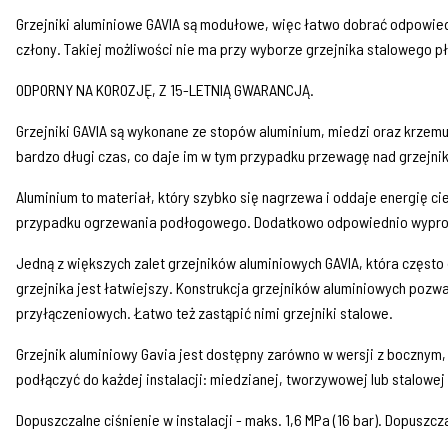
Grzejniki aluminiowe GAVIA są modułowe, więc łatwo dobrać odpowie
człony. Takiej możliwości nie ma przy wyborze grzejnika stalowego p
ODPORNY NA KOROZJĘ, Z 15-LETNIĄ GWARANCJĄ.
Grzejniki GAVIA są wykonane ze stopów aluminium, miedzi oraz krzem
bardzo długi czas, co daje im w tym przypadku przewagę nad grzejni
Aluminium to materiał, który szybko się nagrzewa i oddaje energię cie
przypadku ogrzewania podłogowego. Dodatkowo odpowiednio wyprofilo
Jedną z większych zalet grzejników aluminiowych GAVIA, która często
grzejnika jest łatwiejszy. Konstrukcja grzejników aluminiowych poz
przyłączeniowych. Łatwo też zastąpić nimi grzejniki stalowe.
Grzejnik aluminiowy Gavia jest dostępny zarówno w wersji z bocznym, 
podłączyć do każdej instalacji: miedzianej, tworzywowej lub stalowej
Dopuszczalne ciśnienie w instalacji - maks. 1,6 MPa (16 bar). Dopu