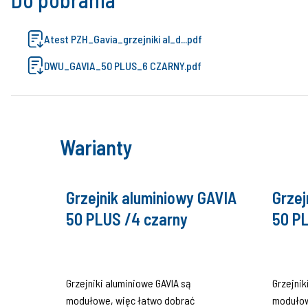
Atest PZH_Gavia_grzejniki al_d...pdf
DWU_GAVIA_50 PLUS_6 CZARNY.pdf
Warianty
Grzejnik aluminiowy GAVIA
Grzej
50 PLUS /4 czarny
50 PL
Grzejniki aluminiowe GAVIA są
Grzejnik
modułowe, więc łatwo dobrać
modułow