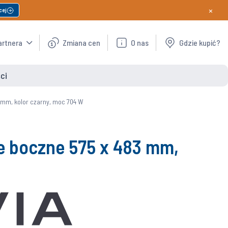
×
cej
artnera
Zmiana cen
O nas
Gdzie kupić?
ci
 mm, kolor czarny, moc 704 W
e boczne 575 x 483 mm,