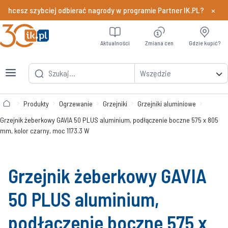
×
z szybciej odbierać nagrody w programie Partner IK.PL?
Dowiedz si
Aktualności
Zmiana cen
Gdzie kupić?
Wszędzie
Produkty
Ogrzewanie
Grzejniki
Grzejniki aluminiowe
Grzejnik żeberkowy GAVIA 50 PLUS aluminium, podłączenie boczne 575 x 805
mm, kolor czarny, moc 1173.3 W
Grzejnik żeberkowy GAVIA
50 PLUS aluminium,
podłączenie boczne 575 x