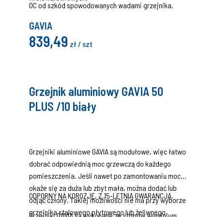
OC od szkód spowodowanych wadami grzejnika.
GAVIA
839,49
zł / szt
Grzejnik aluminiowy GAVIA 50
PLUS /10 biały
Grzejniki aluminiowe GAVIA są modułowe, więc łatwo
dobrać odpowiednią moc grzewczą do każdego
pomieszczenia. Jeśli nawet po zamontowaniu moc
okaże się za duża lub zbyt mała, można dodać lub
ODPORNY NA KOROZJĘ, Z 15-LETNIĄ GWARANCJĄ.
odjąć człony. Takiej możliwości nie ma przy wyborze
grzejnika stalowego płytowego lub żeliwnego.
Grzejniki GAVIA są wykonane ze stopów aluminium,