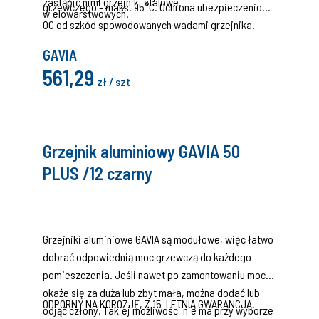
zastąpić nimi grzejniki stalowe.
grzewczego - maks. 95°C. Ochrona ubezpieczeniowa
wielowarstwowych.
OC od szkód spowodowanych wadami grzejnika.
GAVIA
561,29
zł / szt
Grzejnik aluminiowy GAVIA 50
PLUS /12 czarny
Grzejniki aluminiowe GAVIA są modułowe, więc łatwo
dobrać odpowiednią moc grzewczą do każdego
pomieszczenia. Jeśli nawet po zamontowaniu moc
okaże się za duża lub zbyt mała, można dodać lub
ODPORNY NA KOROZJĘ, Z 15-LETNIĄ GWARANCJĄ.
odjąć człony. Takiej możliwości nie ma przy wyborze