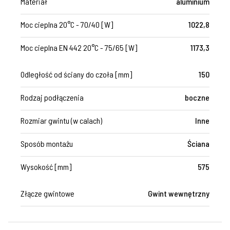
Materiał
aluminium
Moc cieplna 20°C - 70/40 [W]
1022,8
Moc cieplna EN 442 20°C - 75/65 [W]
1173,3
Odległość od ściany do czoła [mm]
150
Rodzaj podłączenia
boczne
Rozmiar gwintu (w calach)
Inne
Sposób montażu
Ściana
Wysokość [mm]
575
Złącze gwintowe
Gwint wewnętrzny