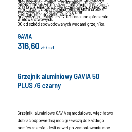
Dopuszczalne ciśnienie w instalacji - maks. 1,6
można podłączyć do każdej instalacji: miedzianej,
rozstaw elementów przyłączeniowych. Łatwo też
MPa (16 bar). Dopuszczalna temperatura środka
tworzywowej lub stalowej oraz z rur
zastąpić nimi grzejniki stalowe.
grzewczego - maks. 95°C. Ochrona ubezpieczeniowa
wielowarstwowych.
OC od szkód spowodowanych wadami grzejnika.
GAVIA
316,60
zł / szt
Grzejnik aluminiowy GAVIA 50
PLUS /6 czarny
Grzejniki aluminiowe GAVIA są modułowe, więc łatwo
dobrać odpowiednią moc grzewczą do każdego
pomieszczenia. Jeśli nawet po zamontowaniu moc