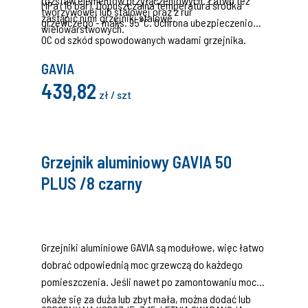
rozstaw elementów przyłączeniowych. Łatwo też
MPa (16 bar). Dopuszczalna temperatura środka
tworzywowej lub stalowej oraz z rur
zastąpić nimi grzejniki stalowe.
grzewczego - maks. 95°C. Ochrona ubezpieczeniowa
wielowarstwowych.
OC od szkód spowodowanych wadami grzejnika.
GAVIA
439,82
zł / szt
Grzejnik aluminiowy GAVIA 50
PLUS /8 czarny
Grzejniki aluminiowe GAVIA są modułowe, więc łatwo
dobrać odpowiednią moc grzewczą do każdego
pomieszczenia. Jeśli nawet po zamontowaniu moc
okaże się za duża lub zbyt mała, można dodać lub