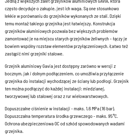
Jedną z większych zalet grzejników aluminiowych GAVIA, która
często decyduje o zakupie, jest ich waga. Są one stosunkowo
lekkie w porównaniu do grzejników wykonanych ze stali. Dzięki
temu montaż takiego grzejnika jest łatwiejszy. Konstrukcja
grzejników aluminiowych pozwala bez większych problemów
zamontować je na miejscu starych grzejników żeliwnych – łączy je
bowiem wspólny rozstaw elementów przyłączeniowych. Łatwo też
zastąpić nimi grzejniki stalowe.
Grzejnik aluminiowy Gavia jest dostępny zarówno w wersji z
bocznym, jak i dolnym podłączeniem, co umożliwia przyłączenie
grzejnika do instalacji wychodzącej ze ściany lub podłogi. Grzejnik
ten można podłączyć do każdej instalacji: miedzianej,
tworzywowej lub stalowej oraz z rur wielowarstwowych.
Dopuszczalne ciśnienie w instalacji - maks. 1,6 MPa (16 bar).
Dopuszczalna temperatura środka grzewczego - maks. 95°C.
Ochrona ubezpieczeniowa OC od szkód spowodowanych wadami
grzejnika.