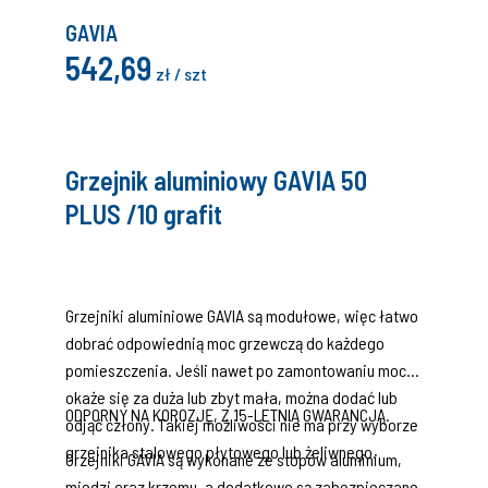
GAVIA
542,69
zł / szt
Grzejnik aluminiowy GAVIA 50
PLUS /10 grafit
Grzejniki aluminiowe GAVIA są modułowe, więc łatwo
dobrać odpowiednią moc grzewczą do każdego
pomieszczenia. Jeśli nawet po zamontowaniu moc
okaże się za duża lub zbyt mała, można dodać lub
ODPORNY NA KOROZJĘ, Z 15-LETNIĄ GWARANCJĄ.
odjąć człony. Takiej możliwości nie ma przy wyborze
grzejnika stalowego płytowego lub żeliwnego.
Grzejniki GAVIA są wykonane ze stopów aluminium,
miedzi oraz krzemu, a dodatkowo są zabezpieczane