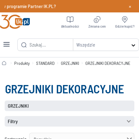
×
 w programie Partner IK.PL?
Dowiedz si
Aktualności
Zmiana cen
Gdzie kupić?
Wszędzie
Produkty
STANDARD
GRZEJNIKI
GRZEJNIKI DEKORACYJNE
GRZEJNIKI DEKORACYJNE
GRZEJNIKI
Filtry
Sortowanie