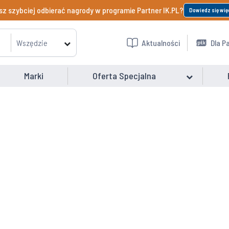
z szybciej odbierać nagrody w programie Partner IK.PL?
Dowiedz się wię
Wszędzie
Aktualności
Dla P
Marki
Oferta Specjalna