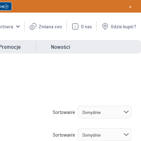
×
cej
artnera
Zmiana cen
O nas
Gdzie kupić?
Promocje
Nowości
Sortowanie
Sortowanie