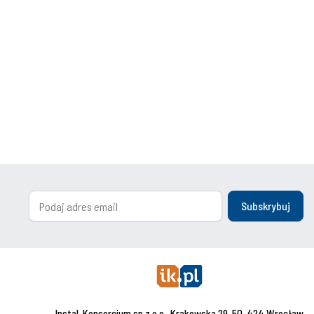
Subskrybuj
Instal-Konsorcjum sp.z o.o., Krakowska 29, 50-424 Wrocław