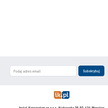
Subskrybuj
Instal-Konsorcjum sp.z o.o., Krakowska 29, 50-424 Wrocław