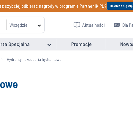
z szybciej odbierać nagrody w programie Partner IK.PL?
Dowiedz się wię
Wszędzie
Aktualności
Dla P
rta Specjalna
Promocje
Nowo
Hydranty i akcesoria hydrantowe
towe