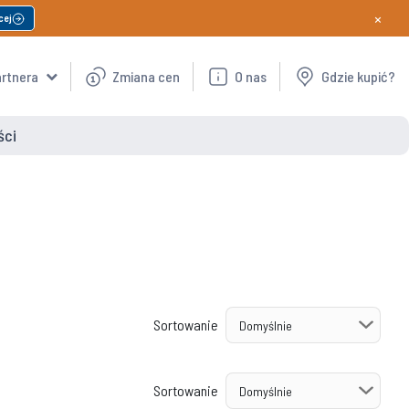
×
cej
artnera
Zmiana cen
O nas
Gdzie kupić?
ści
Sortowanie
Sortowanie