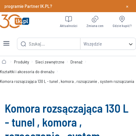
×
programie Partner IK.PL?
Dowiedz si
Aktualności
Zmiana cen
Gdzie kupić?
Wszędzie
Produkty
Sieci zewnętrzne
Drenaż
Kształtki i akcesoria do drenażu
Komora rozsączająca 130 L - tunel , komora , rozsączanie , system rozsączania
Komora rozsączająca 130 L
- tunel , komora ,