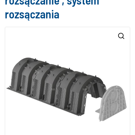
rozsączanie , system
rozsączania