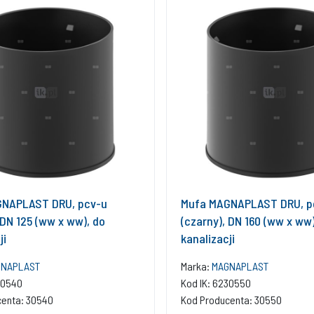
NAPLAST DRU, pcv-u
Mufa MAGNAPLAST DRU, p
 DN 125 (ww x ww), do
(czarny), DN 160 (ww x ww)
ji
kanalizacji
GNAPLAST
Marka:
MAGNAPLAST
30540
Kod IK: 6230550
centa: 30540
Kod Producenta: 30550