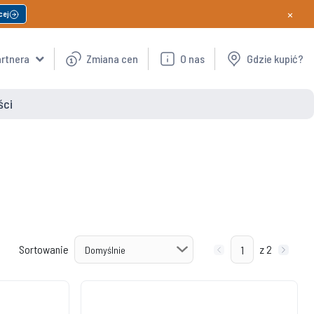
×
cej
artnera
Zmiana cen
O nas
Gdzie kupić?
ści
Sortowanie
z 2