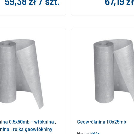
59,38 zł / szt.
67,19 zł
ina 0.5x50mb - włóknina ,
Geowłóknina 1.0x25mb
nina , rolka geowłókniny
Marka:
GRAF