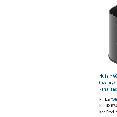
Mufa MAG
(czarny),
kanalizac
Marka:
MA
Kod IK: 62
Kod Produ