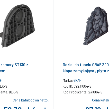
o komory ST130 z
Dekiel do tunelu GRAF 300 l
rem
klapa zamykająca , plyta
F
Marka:
GRAF
DEK-ST
Kod IK: C9231004-S
centa: DEK-ST
Kod Producenta: 231004-S
Cena katalogowa netto:
Cena katal