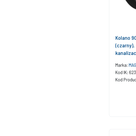
Kolano 9
(czarny),
kanalizac
Marka:
MA
Kod IK: 62
Kod Produ