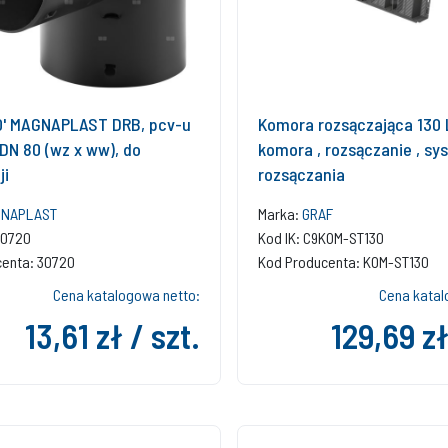
0' MAGNAPLAST DRB, pcv-u
Komora rozsączająca 130 L
 DN 80 (wz x ww), do
komora , rozsączanie , sy
ji
rozsączania
GNAPLAST
Marka:
GRAF
30720
Kod IK: C9KOM-ST130
centa: 30720
Kod Producenta: KOM-ST130
Cena katalogowa netto:
Cena katal
13,61 zł / szt.
129,69 zł