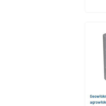
Geowłókn
agrowłók