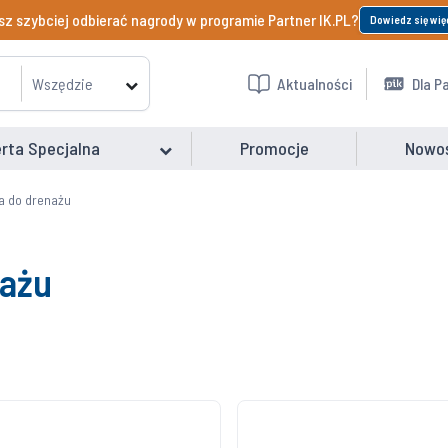
z szybciej odbierać nagrody w programie Partner IK.PL?
Dowiedz się wię
Wszędzie
Aktualności
Dla P
rta Specjalna
Promocje
Nowo
ia do drenażu
nażu