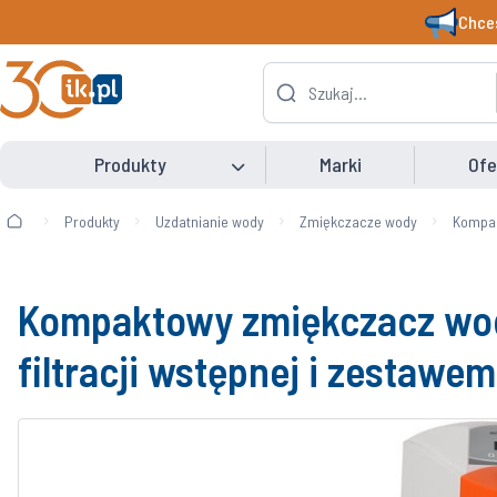
Chces
Produkty
Marki
Ofe
Produkty
Uzdatnianie wody
Zmiękczacze wody
Kompak
Kompaktowy zmiękczacz wody
filtracji wstępnej i zestawe