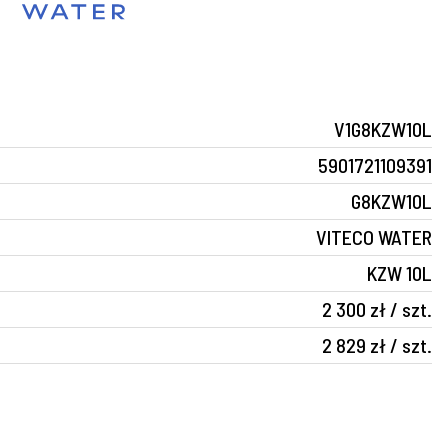
V1G8KZW10L
5901721109391
G8KZW10L
VITECO WATER
KZW 10L
2 300 zł / szt.
2 829 zł / szt.