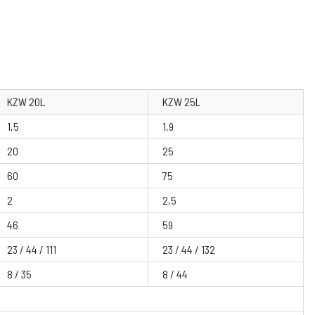
KZW 20L
KZW 25L
1,5
1,9
20
25
60
75
2
2,5
46
59
23 / 44 / 111
23 / 44 / 132
8 / 35
8 / 44