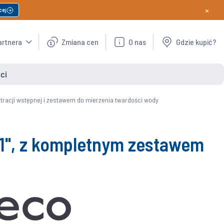
×
cej
artnera
Zmiana cen
O nas
Gdzie kupić?
ci
tracji wstępnej i zestawem do mierzenia twardości wody
1", z kompletnym zestawem