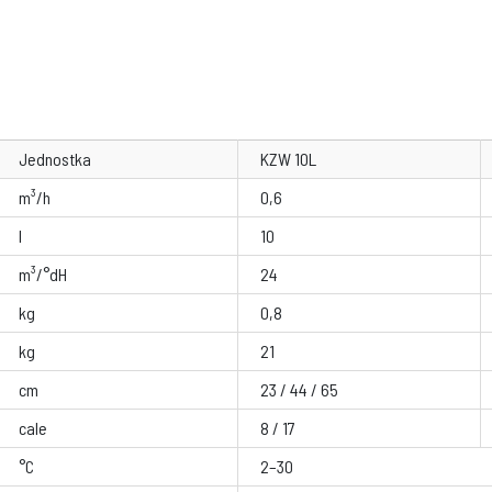
Jednostka
KZW 10L
m³/h
0,6
l
10
m³/°dH
24
kg
0,8
kg
21
cm
23 / 44 / 65
cale
8 / 17
°C
2–30