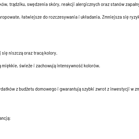
, trądziku, swędzenia skóry, reakcji alergicznych oraz stanów zapaln
 chropowate, łatwiejsze do rozczesywania i układania. Zmniejsza się ry
 się niszczą oraz tracą kolory.
ą miękkie, świeże i zachowują intensywność kolorów.
datków z budżetu domowego i gwarantują szybki zwrot z inwestycji w z
ancją: