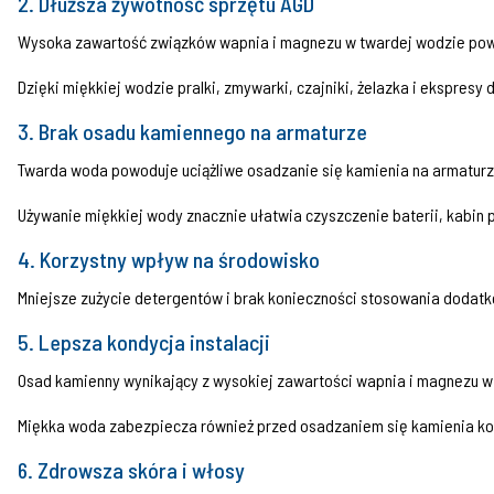
2. Dłuższa żywotność sprzętu AGD
strzykawka 5ml.
Wysoka zawartość związków wapnia i magnezu w twardej wodzie powod
Testy kropelkowe zostały
Dzięki miękkiej wodzie pralki, zmywarki, czajniki, żelazka i ekspres
zaprojektowane w sposób umożliwiający
przeprowadzenie szybkiego pomiaru w
3. Brak osadu kamiennego na armaturze
warunkach domowych zarówno przez
Twarda woda powoduje uciążliwe osadzanie się kamienia na armaturze
profesjonalistów, jak i amatorów.
Używanie miękkiej wody znacznie ułatwia czyszczenie baterii, kabin 
4. Korzystny wpływ na środowisko
Mniejsze zużycie detergentów i brak konieczności stosowania dodatk
5. Lepsza kondycja instalacji
Osad kamienny wynikający z wysokiej zawartości wapnia i magnezu w 
Miękka woda zabezpiecza również przed osadzaniem się kamienia k
6. Zdrowsza skóra i włosy