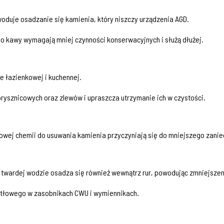
uje osadzanie się kamienia, który niszczy urządzenia AGD.
y do kawy wymagają mniej czynności konserwacyjnych i służą dłużej.
 łazienkowej i kuchennej.
prysznicowych oraz zlewów i upraszcza utrzymanie ich w czystości.
owej chemii do usuwania kamienia przyczyniają się do mniejszego zani
twardej wodzie osadza się również wewnątrz rur, powodując zmniejszeni
otłowego w zasobnikach CWU i wymiennikach.