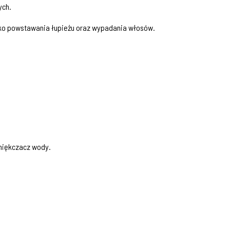
ych.
zyko powstawania łupieżu oraz wypadania włosów.
miękczacz wody.