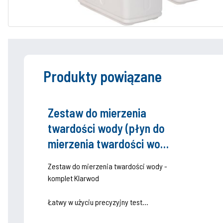
Produkty powiązane
Zestaw do mierzenia
twardości wody (płyn do
mierzenia twardości wody
+ naczynie szklane
Zestaw do mierzenia twardości wody -
menzurka + strzykawka 5
komplet Klarwod
ml)
Łatwy w użyciu precyzyjny test
umożliwiający w prosty sposób