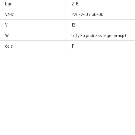
bar
2–6
V/Hz
220–240 / 50–60
V
12
W
5 (tylko podczas regeneracji)
cale
1"