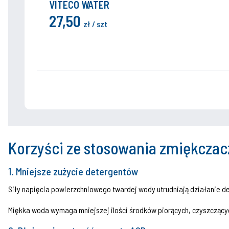
zrobienie testu twardości wody w
VITECO WATER
stopniach niemieckich dH.
27,50
zł / szt
Pozwala na wielokrotne (do zużycia
płynu testowego) sprawdzenie
skuteczności działania urządzenia
zmiękczającego wodę np.
kompaktowego zmiękczacza wody lub
stwierdzenie konieczności zakupu
urządzenia do zmiękczania wody.
Korzyści ze stosowania zmiękcza
Zestaw składa się z następujących
1. Mniejsze zużycie detergentów
elementów:
Siły napięcia powierzchniowego twardej wody utrudniają działanie 
płyn do mierzenia twardości wody (15ml
Miękka woda wymaga mniejszej ilości środków piorących, czyszcząc
= 300 kropelek)
szklana menzurka,