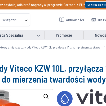
z szybciej odbierać nagrody w programie Partner IK.PL?
Dowiedz się wię
Wszędzie
Aktualności
Dla P
rta Specjalna
Promocje
Nowoś
towy zmiękczacz wody Viteco KZW 10L, przyłącza 1", z kompletnym zestawem fil
 Viteco KZW 10L, przyłącza 
m do mierzenia twardości wody