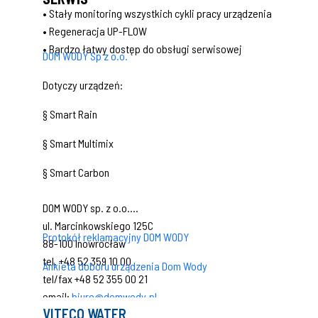
• Stały monitoring wszystkich cykli pracy urządzenia
• Regeneracja UP-FLOW
• Bardzo łatwy dostęp do obsługi serwisowej
DOM WODY Sp z o.o.
Dotyczy urządzeń:
§ Smart Rain
§ Smart Multimix
§ Smart Carbon
DOM WODY sp. z o.o.
ul. Marcinkowskiego 125C
Protokół reklamacyjny DOM WODY
88-100 Inowrocław
tel. +48 52 359 10 00
Ankieta doboru urządzenia Dom Wody
tel/fax +48 52 355 00 21
email:
biuro@domwody.pl
VITECO WATER