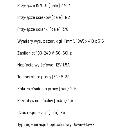
Przyłącze IN/OUT [cale]: 3/4 / 1
Przyłącze ścieków [cale]: 1/2
Przyłącze solanki [cale]: 3/8
Wymiary wys. x szer. x gł. [mm]: 1045 x 410 x 516
Zasilanie: 100-240 V, 50~60Hz
Napięcie wyjściowe: 12V 1,5A
Temperatura pracy [ºC]: 5-38
Zakres ciśnienia pracy [bar]: 2-6
Przepływ nominalny [m3/h]: 1,5
Czas regeneracji [min]: 85
Typ regeneracji: Objętościowy Down-Flow •