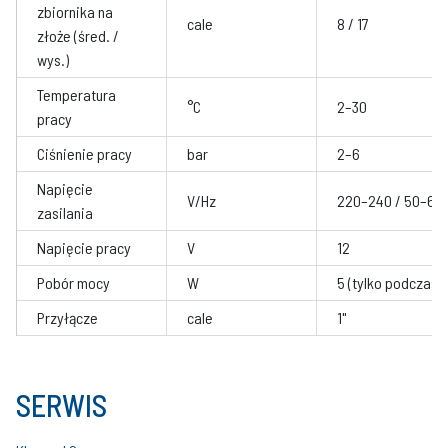
zbiornika na
cale
8 / 17
złoże (śred. /
wys.)
Temperatura
°C
2–30
pracy
Ciśnienie pracy
bar
2–6
Napięcie
V/Hz
220–240 / 50–60
zasilania
Napięcie pracy
V
12
Pobór mocy
W
5 (tylko podczas 
Przyłącze
cale
1"
SERWIS