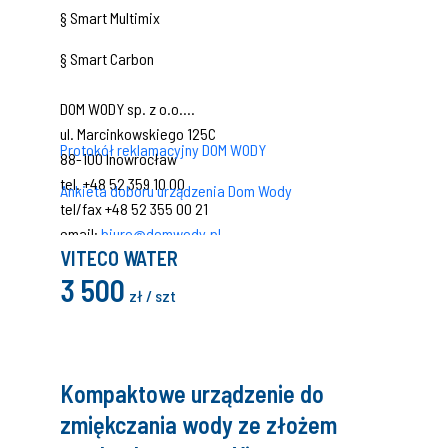
§ Smart Multimix
§ Smart Carbon
DOM WODY sp. z o.o.
ul. Marcinkowskiego 125C
Protokół reklamacyjny DOM WODY
88-100 Inowrocław
tel. +48 52 359 10 00
Ankieta doboru urządzenia Dom Wody
tel/fax +48 52 355 00 21
email:
biuro@domwody.pl
VITECO WATER
3 500
zł / szt
Kompaktowe urządzenie do
zmiękczania wody ze złożem