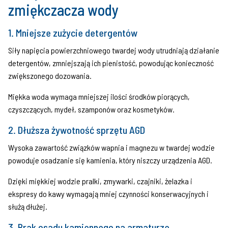
zmiękczacza wody
płyn do mierzenia twardości wody (15ml = 300
1. Mniejsze zużycie detergentów
kropelek)
szklana menzurka,
Siły napięcia powierzchniowego twardej wody utrudniają działanie
strzykawka 5ml.
detergentów, zmniejszają ich pienistość, powodując konieczność
zwiększonego dozowania.
Testy kropelkowe zostały zaprojektowane w sposób
umożliwiający przeprowadzenie szybkiego pomiaru
Miękka woda wymaga mniejszej ilości środków piorących,
w warunkach domowych zarówno przez
czyszczących, mydeł, szamponów oraz kosmetyków.
profesjonalistów, jak i amatorów.
2. Dłuższa żywotność sprzętu AGD
Wysoka zawartość związków wapnia i magnezu w twardej wodzie
powoduje osadzanie się kamienia, który niszczy urządzenia AGD.
Dzięki miękkiej wodzie pralki, zmywarki, czajniki, żelazka i
ekspresy do kawy wymagają mniej czynności konserwacyjnych i
służą dłużej.
3. Brak osadu kamiennego na armaturze