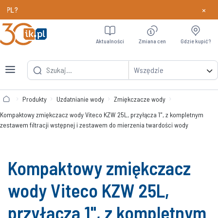
×
Chcesz szybciej odbierać nagrody w programie Partn
Dowiedz si
Aktualności
Zmiana cen
Gdzie kupić?
Wszędzie
Produkty
Uzdatnianie wody
Zmiękczacze wody
Kompaktowy zmiękczacz wody Viteco KZW 25L, przyłącza 1", z kompletnym
zestawem filtracji wstępnej i zestawem do mierzenia twardości wody
Kompaktowy zmiękczacz
wody Viteco KZW 25L,
przyłącza 1", z kompletnym