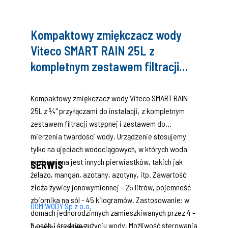
Kompaktowy zmiękczacz wody
Viteco SMART RAIN 25L z
kompletnym zestawem filtracji
wstępnej i zestawem do mierzenia
twardości wody
Kompaktowy zmiękczacz wody Viteco SMART RAIN
25L z ¾" przyłączami do instalacji, z kompletnym
zestawem filtracji wstępnej i zestawem do
mierzenia twardości wody. Urządzenie stosujemy
tylko na ujęciach wodociągowych, w których woda
pozbawiona jest innych pierwiastków, takich jak
SERWIS
żelazo, mangan, azotany, azotyny, itp. Zawartość
złoża żywicy jonowymiennej - 25 litrów, pojemność
zbiornika na sól - 45 kilogramów. Zastosowanie: w
DOM WODY Sp z o.o.
domach jednorodzinnych zamieszkiwanych przez 4 -
5 osób i średnim zużyciu wody. Możliwość sterowania
Dotyczy urządzeń: