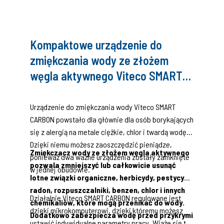
Kompaktowe urządzenie do
zmiękczania wody ze złożem
węgla aktywnego Viteco SMART
CARBON 30L z kompletnym
zestawem filtracji wstępnej i
Urządzenie do zmiękczania wody Viteco SMART
CARBON powstało dla głównie dla osób borykających
zestawem do mierzenia twardości
się z alergią na metale ciężkie, chlor i twardą wodę.
wody
Dzięki niemu możesz zaoszczędzić pieniądze,
Zmiękczacz wody ze złożem węgla aktywnego
ponieważ dwa ważne urządzenia zostały zamknięte
pozwala zmniejszyć lub całkowicie usunąć
w jednej obudowie.
lotne związki organiczne, herbicydy, pestycydy,
radon, rozpuszczalniki, benzen, chlor i innych
Działalnie Viteco SMART CARBON regulowane jest
chemikaliów, które mogą przenikać do wody.
dzięki mikrokomputerowi, dzięki któremu możesz
Dodatkowo zabezpiecza wodę przed przykrymi
ustawić indywidualne parametry pracy. Wiąże się to