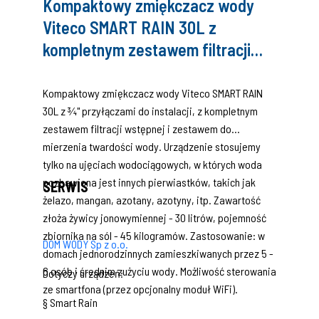
Kompaktowy zmiękczacz wody
Viteco SMART RAIN 30L z
kompletnym zestawem filtracji
wstępnej i zestawem do mierzenia
twardości wody
Kompaktowy zmiękczacz wody Viteco SMART RAIN
30L z ¾" przyłączami do instalacji, z kompletnym
zestawem filtracji wstępnej i zestawem do
mierzenia twardości wody. Urządzenie stosujemy
tylko na ujęciach wodociągowych, w których woda
pozbawiona jest innych pierwiastków, takich jak
SERWIS
żelazo, mangan, azotany, azotyny, itp. Zawartość
złoża żywicy jonowymiennej - 30 litrów, pojemność
zbiornika na sól - 45 kilogramów. Zastosowanie: w
DOM WODY Sp z o.o.
domach jednorodzinnych zamieszkiwanych przez 5 -
6 osób i średnim zużyciu wody. Możliwość sterowania
Dotyczy urządzeń:
ze smartfona (przez opcjonalny moduł WiFi).
§ Smart Rain