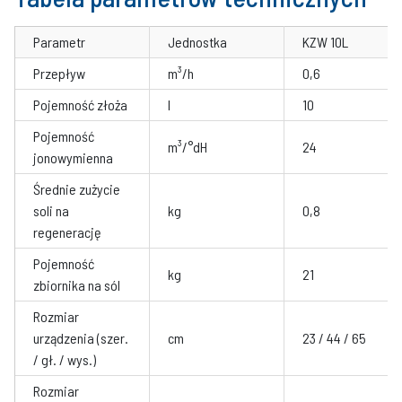
Parametr
Jednostka
KZW 10L
Przepływ
m³/h
0,6
Pojemność złoża
l
10
Pojemność
m³/°dH
24
jonowymienna
Średnie zużycie
soli na
kg
0,8
regenerację
Pojemność
kg
21
zbiornika na sól
Rozmiar
urządzenia (szer.
cm
23 / 44 / 65
/ gł. / wys.)
Rozmiar