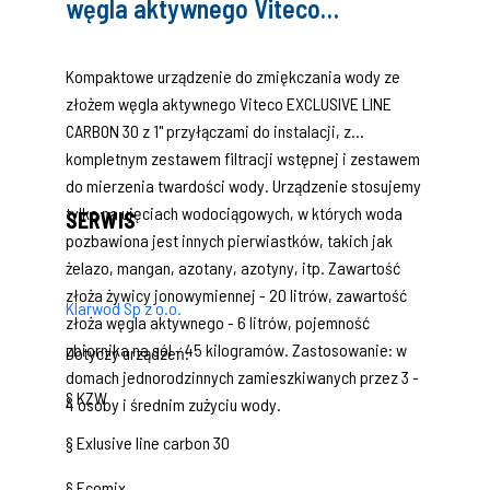
węgla aktywnego Viteco
EXCLUSIVE LINE CARBON 30, z
kompletnym zestawem filtracji
Kompaktowe urządzenie do zmiękczania wody ze
złożem węgla aktywnego Viteco EXCLUSIVE LINE
wstępnej i zestawem do mierzenia
CARBON 30 z 1" przyłączami do instalacji, z
twardości wody
kompletnym zestawem filtracji wstępnej i zestawem
do mierzenia twardości wody. Urządzenie stosujemy
tylko na ujęciach wodociągowych, w których woda
SERWIS
pozbawiona jest innych pierwiastków, takich jak
żelazo, mangan, azotany, azotyny, itp. Zawartość
złoża żywicy jonowymiennej - 20 litrów, zawartość
Klarwod Sp z o.o.
złoża węgla aktywnego - 6 litrów, pojemność
zbiornika na sól - 45 kilogramów. Zastosowanie: w
Dotyczy urządzeń:
domach jednorodzinnych zamieszkiwanych przez 3 -
§ KZW
4 osoby i średnim zużyciu wody.
§ Exlusive line carbon 30
§ Ecomix