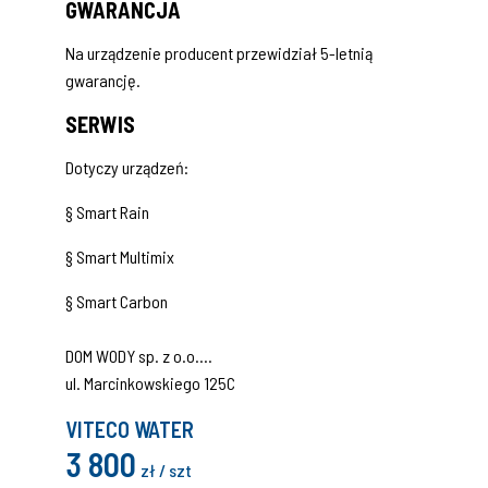
GWARANCJA
Na urządzenie producent przewidział 5-letnią
gwarancję.
SERWIS
Dotyczy urządzeń:
§ Smart Rain
§ Smart Multimix
§ Smart Carbon
DOM WODY sp. z o.o.
ul. Marcinkowskiego 125C
88-100 Inowrocław
VITECO WATER
tel. +48 52 359 10 00
3 800
tel/fax +48 52 355 00 21
zł / szt