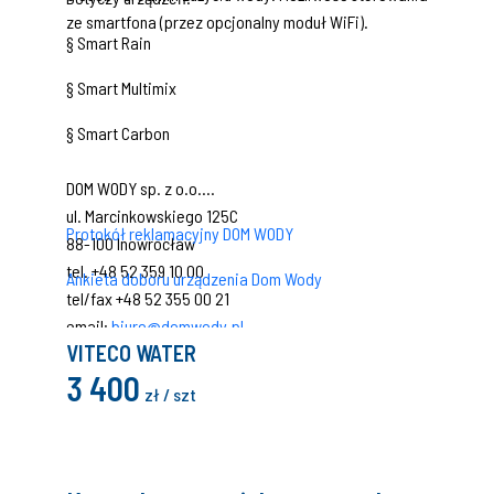
ze smartfona (przez opcjonalny moduł WiFi).
§ Smart Rain
§ Smart Multimix
§ Smart Carbon
DOM WODY sp. z o.o.
ul. Marcinkowskiego 125C
Protokół reklamacyjny DOM WODY
88-100 Inowrocław
tel. +48 52 359 10 00
Ankieta doboru urządzenia Dom Wody
tel/fax +48 52 355 00 21
email:
biuro@domwody.pl
VITECO WATER
3 400
zł / szt