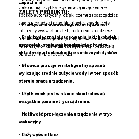
zapachami.
z ekonomią i szybką regeneracją urządzenia w
ZALETY PRODUKTU:
sposób automatyczny, dzięki czemu zaoszczędzisz
swoje pieniądze i czas. Na głowicy znajduje się
- Praktycznie bezobsługowe urządzenie.
intuicyjny wyświetlacz LED, na którym znajdziesz
- Brak konieczności stosowania jakichkolwiek
również aktualną godzinę. Znajdziesz na nim również
uszczelek, ponieważ konstrukcja głowicy
informację o liczbie dni do regeneracji, pozostałą
składa się z technologii ceramicznych dysków.
objętość i trybie regeneracji.
- Głowica pracuje w inteligentny sposób
wyliczając średnie zużycie wody i w ten sposób
steruje pracą urządzenia.
- Użytkownik jest w stanie skontrolować
wszystkie parametry urządzenia.
- Możliwość przełączenia urządzenia w tryb
wakacyjny.
- Duży wyświetlacz.