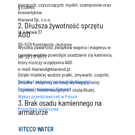
piorących, czyszczących, mydeł, szamponów oraz
§ Ecomix
kosmetyków.
Klarwod Sp. z o.o.
2. Dłuższa żywotność sprzętu
Ul. Lipowa 37
AGD
05-520 Konstancin-Jeziorna
Wysoka zawartość związków wapnia i magnezu w
twardej wodzie powoduje osadzanie się kamienia,
tel. 22 717 53 77
który niszczy urządzenia AGD.
e-mail: klarwod@klarwod.pl
Dzięki miękkiej wodzie pralki, zmywarki, czajniki,
Protokoł wykonania przeglądu Klarwod
żelazka i ekspresy do kawy wymagają mniej
Protokoł reklamacji Klarwod
czynności konserwacyjnych i służą dłużej.
Wykaz przedstawicieli w Polsce
3. Brak osadu kamiennego na
Procedura serwisowa
armaturze
Twarda woda powoduje uciążliwe osadzanie się
VITECO WATER
kamienia na armaturze łazienkowej i kuchennej.