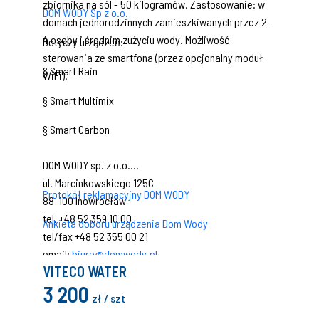
zbiornika na sól - 50 kilogramów. Zastosowanie: w
DOM WODY Sp z o.o.
domach jednorodzinnych zamieszkiwanych przez 2 -
4 osoby i średnim zużyciu wody. Możliwość
Dotyczy urządzeń:
sterowania ze smartfona (przez opcjonalny moduł
§ Smart Rain
WiFi).
§ Smart Multimix
§ Smart Carbon
DOM WODY sp. z o.o.
ul. Marcinkowskiego 125C
Protokół reklamacyjny DOM WODY
88-100 Inowrocław
tel. +48 52 359 10 00
Ankieta doboru urządzenia Dom Wody
tel/fax +48 52 355 00 21
email:
biuro@domwody.pl
VITECO WATER
3 200
zł / szt