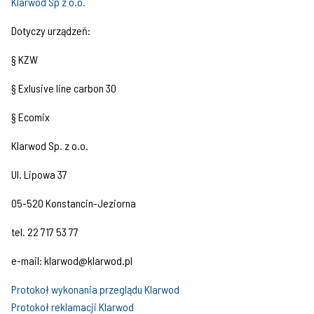
Klarwod Sp z o.o.
Dotyczy urządzeń:
§ KZW
§ Exlusive line carbon 30
§ Ecomix
Klarwod Sp. z o.o.
Ul. Lipowa 37
05-520 Konstancin-Jeziorna
tel. 22 717 53 77
e-mail: klarwod@klarwod.pl
Protokoł wykonania przeglądu Klarwod
Protokoł reklamacji Klarwod