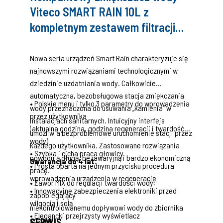
Viteco SMART RAIN 10L z
kompletnym zestawem filtracji
wstępnej i zestawem do mierzenia
twardości wody
Nowa seria urządzeń Smart Rain charakteryzuje się
najnowszymi rozwiązaniami technologicznymi w
dziedzinie uzdatniania wody. Całkowicie
automatyczna, bezobsługowa stacja zmiękczania
• Polskie menu i tylko 3 parametry do wprowadzenia
wody przeznaczona do usuwania „kamienia” w
przez użytkownika
instalacjach sanitarnych. Intuicyjny interfejs
(aktualna godzina, godzina regeneracji i twardość
umożliwia bezproblemowe uruchomienie stacji przez
wody)
każdego użytkownika. Zastosowane rozwiązania
• Szybka i cicha praca głowicy
powodują długą, bezawaryjną i bardzo ekonomiczną
Gwarancja do 4 lat.
• Prosta oparta na jednym przycisku procedura
pracę.
wprowadzenia urządzenia w regenerację
• Zawór MIX do regulacji twardości wody,
• Innowacyjne zabezpieczenia elektroniki przed
zapobiegający
wilgocią i solą
niekontrolowanemu dopływowi wody do zbiornika
• Elegancki przejrzysty wyświetlacz
solanki
SERWIS