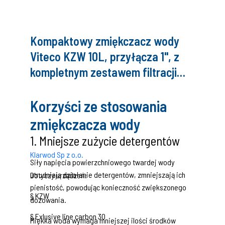
email:
biuro@domwody.pl
Kompaktowy zmiękczacz wody
Viteco KZW 10L, przyłącza 1", z
kompletnym zestawem filtracji
wstępnej i zestawem do mierzenia
twardości wody
Korzyści ze stosowania
zmiękczacza wody
1. Mniejsze zużycie detergentów
Klarwod Sp z o.o.
Siły napięcia powierzchniowego twardej wody
utrudniają działanie detergentów, zmniejszają ich
Dotyczy urządzeń:
pienistość, powodując konieczność zwiększonego
§ KZW
dozowania.
§ Exlusive line carbon 30
Miękka woda wymaga mniejszej ilości środków