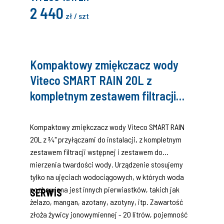
2 440
zł / szt
Kompaktowy zmiękczacz wody
Viteco SMART RAIN 20L z
kompletnym zestawem filtracji
wstępnej i zestawem do mierzenia
twardości wody
Kompaktowy zmiękczacz wody Viteco SMART RAIN
20L z ¾" przyłączami do instalacji, z kompletnym
zestawem filtracji wstępnej i zestawem do
mierzenia twardości wody. Urządzenie stosujemy
tylko na ujęciach wodociągowych, w których woda
pozbawiona jest innych pierwiastków, takich jak
SERWIS
żelazo, mangan, azotany, azotyny, itp. Zawartość
złoża żywicy jonowymiennej - 20 litrów, pojemność