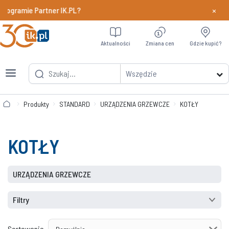
×
rogramie Partner IK.PL?
Dowiedz si
Aktualności
Zmiana cen
Gdzie kupić?
Wszędzie
Produkty
STANDARD
URZĄDZENIA GRZEWCZE
KOTŁY
KOTŁY
URZĄDZENIA GRZEWCZE
Filtry
Sortowanie