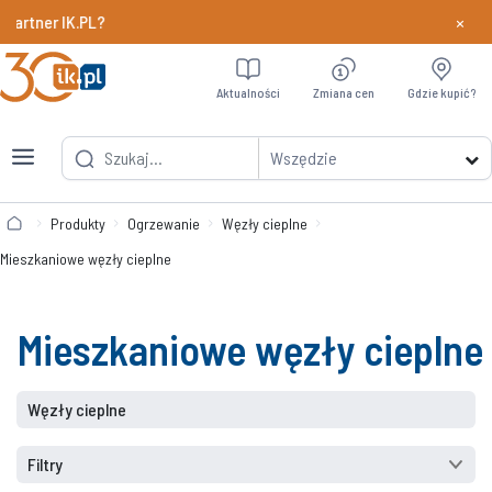
×
er IK.PL?
Dowiedz si
Aktualności
Zmiana cen
Gdzie kupić?
Wszędzie
Produkty
Ogrzewanie
Węzły cieplne
Mieszkaniowe węzły cieplne
Mieszkaniowe węzły cieplne
Węzły cieplne
Filtry