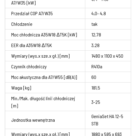
A7/W35 [kW]
Przedział COP A7/W35
4,0- 4,8
Chłodzenie
tak
Moc chłodnicza A35W18 ΔT5K [kW]
12,78
EER dla A35W18 ΔT5K
3,28
Wymiary (wys.x sze.x gł.) [mm]
1480 x 1100 x 450
Czynnik chłodniczy
R410a
Moc akustyczna dla A7/W55 [dB(A)]
60
Waga [kg]
181,5
Min./Mak. długość linii chłodniczej
3-25
[m]
GeniaSet HA 12-5
Jednostka wewnętrzna
STB
Wymiary (wys.x sze.x gł.) [mm]
1880 x 595 x 693