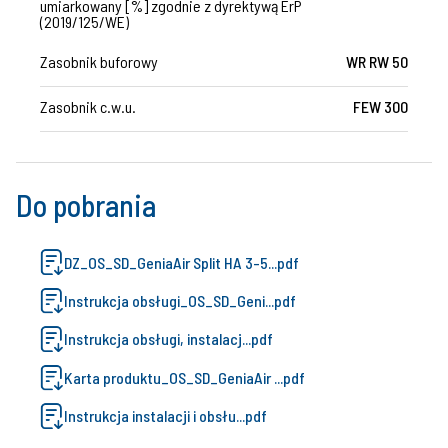
umiarkowany [%] zgodnie z dyrektywą ErP
(2019/125/WE)
Zasobnik buforowy
WR RW 50
Zasobnik c.w.u.
FEW 300
Do pobrania
DZ_OS_SD_GeniaAir Split HA 3-5...pdf
Instrukcja obsługi_OS_SD_Geni...pdf
Instrukcja obsługi, instalacj...pdf
Karta produktu_OS_SD_GeniaAir ...pdf
Instrukcja instalacji i obsłu...pdf