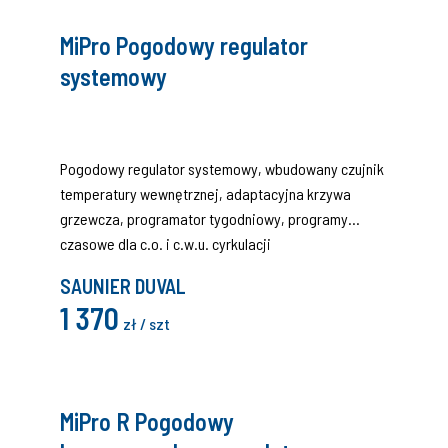
Super cicha, przez co nadaje się do montażu
MiPro Pogodowy regulator
na obszarach o gęstej zabudowie
systemowy
Pogodowy regulator systemowy, wbudowany czujnik
temperatury wewnętrznej, adaptacyjna krzywa
grzewcza, programator tygodniowy, programy
czasowe dla c.o. i c.w.u. cyrkulacji
SAUNIER DUVAL
1 370
zł / szt
MiPro R Pogodowy