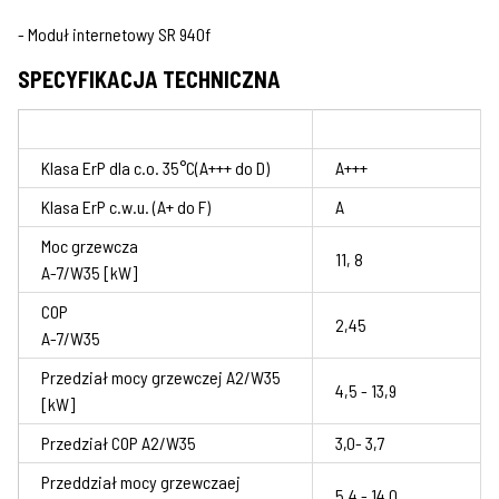
- Moduł internetowy SR 940f
SPECYFIKACJA TECHNICZNA
Klasa ErP dla c.o. 35°C(A+++ do D)
A+++
Klasa ErP c.w.u. (A+ do F)
A
Moc grzewcza
11, 8
A-7/W35 [kW]
COP
2,45
A-7/W35
Przedział mocy grzewczej A2/W35
4,5 - 13,9
[kW]
Przedział COP A2/W35
3,0- 3,7
Przeddział mocy grzewczaej
5,4 - 14,0