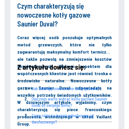
Czym charakteryzują się
nowoczesne kotły gazowe
Saunier Duval?
Coraz więcej osób poszukuje optymalnych
metod grzewczych, które nie tylko
zagwarantują maksymalny komfort termiczny,
ale także pozwolą na zmniejszenie kosztów
Z artykułu dowiesz się:
eksploatacyjnych. Ważnym aspektem dla
współczesnych klientów jest również troska o
środowisko naturalne. Nowoczesne kotły
gazowe Saunier Duval odpowiadają na
Jak działają nowoczesne kotły gazowe?
wszelkie potrzeby świadomych użytkowników.
Dlaczego warto wybrać kotły gazowe Saunier
W dzisiejszym artykule wyjaśnimy, czym
Duval do swojego domu?
charakteryzują się piece francuskiego
Czym różni się kocioł jednofazowy od
producenta, wchodzącego w skład Vaillant
dwufazowego?
Group.