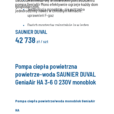
swobodnie mieści się w niewielkim pomieszczeniu
pompa GeniaAir Mono efektywnie ogrzeje każdy dom
gospodarczym.
Technologia monoblok- nie potrzeba
jednorodzinny nawet w chłodnym klimacie.
uprawnień F-gaz
Dwóch monterów zainstaluje ją w jeden
dzień, oszczędzając czas i pieniądze
SAUNIER DUVAL
42 738
Doskonała zarówno do nowych budynków,
zł / szt
jak i do modernizacji, dzięki wysokiej
temperaturze zasilania
Super cicha, przez co nadaje się do montażu
Pompa ciepła powietrzna
na obszarach o gęstej zabudowie
powietrze-woda SAUNIER DUVAL
GeniaAir HA 3-6 O 230V monoblok
Pompa ciepła powietrze/woda monoblok GeniaAir
HA