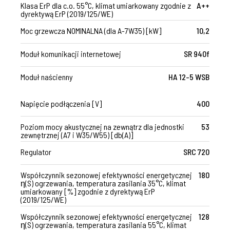
Klasa ErP dla c.o. 55°C, klimat umiarkowany zgodnie z
A++
dyrektywą ErP (2019/125/WE)
Moc grzewcza NOMINALNA (dla A-7W35) [kW]
10,2
Moduł komunikacji internetowej
SR 940f
Moduł naścienny
HA 12-5 WSB
Napięcie podłączenia [V]
400
Poziom mocy akustycznej na zewnątrz dla jednostki
53
zewnętrznej (A7 i W35/W55) [db(A)]
Regulator
SRC 720
Współczynnik sezonowej efektywności energetycznej
180
η(S) ogrzewania, temperatura zasilania 35°C, klimat
umiarkowany [%] zgodnie z dyrektywą ErP
(2019/125/WE)
Współczynnik sezonowej efektywności energetycznej
128
η(S) ogrzewania, temperatura zasilania 55°C, klimat