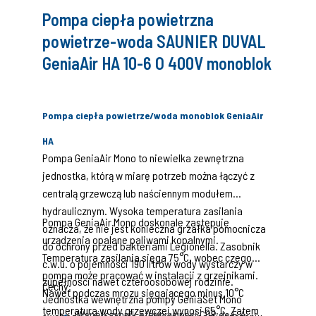
Pompa ciepła powietrzna
powietrze-woda SAUNIER DUVAL
GeniaAir HA 10-6 O 400V monoblok
Pompa ciepła powietrze/woda monoblok GeniaAir
HA
Pompa GeniaAir Mono to niewielka zewnętrzna
jednostka, którą w miarę potrzeb można łączyć z
centralą grzewczą lub naściennym modułem
hydraulicznym. Wysoka temperatura zasilania
Pompa GeniaAir Mono doskonale zastępuje
oznacza, że nie jest konieczna grzałka pomocnicza
urządzenia opalane paliwami kopalnymi.
do ochrony przed bakteriami Legionella. Zasobnik
Temperatura zasilania sięga 75°C, wobec czego
c.w.u. o pojemności 190 litrów wody wystarczy w
pompa może pracować w instalacji z grzejnikami.
zupełności nawet czteroosobowej rodzinie.
Cechy:
Nawet podczas mrozu sięgającego minus 10°C
Jednostka wewnętrzna pompy GeniaSet Mono
temperatura wody grzewczej wynosi 65°C. Zatem
Współczynnik efektywności COP do 5.4