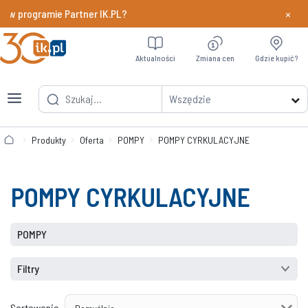
×
y w programie Partner IK.PL?
Dowiedz si
Aktualności
Zmiana cen
Gdzie kupić?
Wszędzie
Produkty
Oferta
POMPY
POMPY CYRKULACYJNE
POMPY CYRKULACYJNE
POMPY
Filtry
Sortowanie