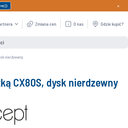
×
cej
artnera
Zmiana cen
O nas
Gdzie kupić?
ci
ysk nierdzewny
zką CX80S, dysk nierdzewny