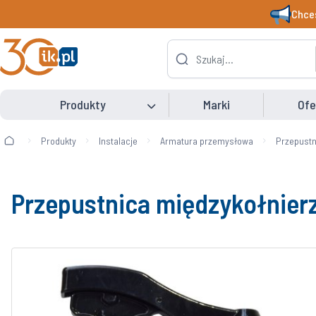
Chces
Produkty
Marki
Ofe
Produkty
Instalacje
Armatura przemysłowa
Przepustn
Przepustnica międzykołnier