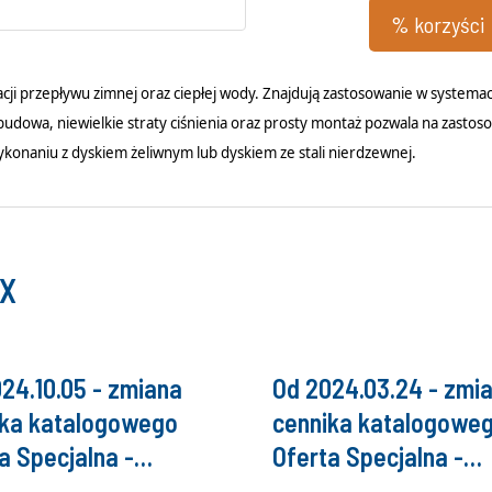
% korzyści
cji przepływu zimnej oraz ciepłej wody. Znajdują zastosowanie w systema
zabudowa, niewielkie straty ciśnienia oraz prosty montaż pozwala na zast
onaniu z dyskiem żeliwnym lub dyskiem ze stali nierdzewnej.
IX
24.10.05 - zmiana
Od 2024.03.24 - zmi
ika katalogowego
cennika katalogowe
a Specjalna -
Oferta Specjalna -
ept By WOMIX
Concept By WOMIX