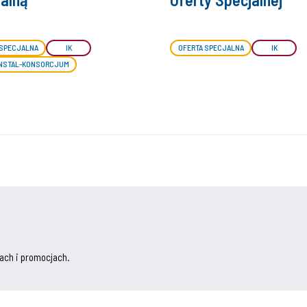
 SPECJALNA
IK
OFERTA SPECJALNA
IK
INSTAL-KONSORCJUM
ach i promocjach.