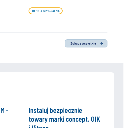
OFERTA SPECJALNA
Zobacz wszystkie
M -
Instaluj bezpiecznie
towary marki concept, QIK
i Viteco