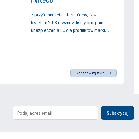
Z przyjemnością informujemy, iż w
kwietniu 2018 r. wznowiliśmy program
ubezpieczenia OC dla produktów marki
concept, QIK i Viteco, którym objęte są
szkody powstałe w wyniku błędnego
montażu tych produktów przez
wybranych Partnerów Instal-Konsorcjum,
z możliwością zgłaszania roszczeń w
Zobacz wszystkie
okresie do 10 lat.
Subskrybuj