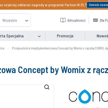
z szybciej odbierać nagrody w programie Partner IK.PL?
Dowiedz się wię
Wszędzie
Aktualności
Dla P
rta Specjalna
Promocje
Nowoś
ice
Przepustnica międzykołnierzowa Concept by Womix z rączką CX80S, d
zowa Concept by Womix z rąc