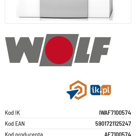
Kod IK
IWAF7100574
Kod EAN
5901721125247
Kod producenta
AF7100574