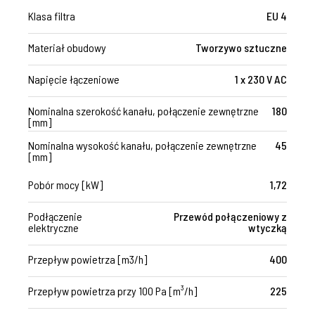
Klasa filtra
EU 4
Materiał obudowy
Tworzywo sztuczne
Napięcie łączeniowe
1 x 230 V AC
Nominalna szerokość kanału, połączenie zewnętrzne
180
[mm]
Nominalna wysokość kanału, połączenie zewnętrzne
45
[mm]
Pobór mocy [kW]
1,72
Podłączenie
Przewód połączeniowy z
elektryczne
wtyczką
Przepływ powietrza [m3/h]
400
Przepływ powietrza przy 100 Pa [m³/h]
225