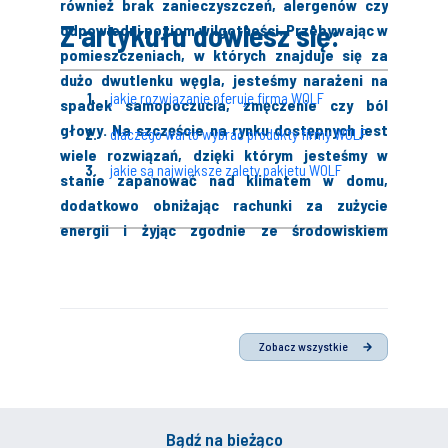
również brak zanieczyszczeń, alergenów czy
Z artykułu dowiesz się:
odpowiedni poziom wilgotności. Przebywając w
pomieszczeniach, w których znajduje się za
dużo dwutlenku węgla, jesteśmy narażeni na
jakie rozwiązanie oferuje firma WOLF
spadek samopoczucia, zmęczenie czy ból
głowy. Na szczęście na rynku dostępnych jest
dlaczego warto wybrać produkty firmy WOLF
wiele rozwiązań, dzięki którym jesteśmy w
jakie są największe zalety pakietu WOLF
stanie zapanować nad klimatem w domu,
dodatkowo obniżając rachunki za zużycie
energii i żyjąc zgodnie ze środowiskiem
naturalnym.
Zobacz wszystkie
Bądź na bieżąco