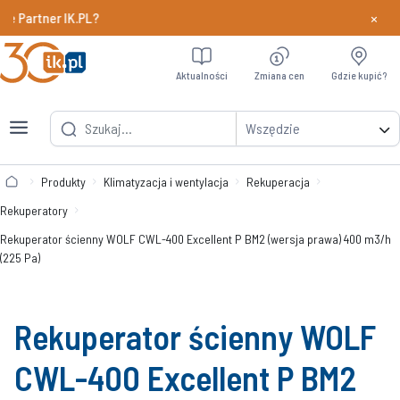
×
rtner IK.PL?
Dowiedz si
Aktualności
Zmiana cen
Gdzie kupić?
Wszędzie
Produkty
Klimatyzacja i wentylacja
Rekuperacja
Rekuperatory
Rekuperator ścienny WOLF CWL-400 Excellent P BM2 (wersja prawa) 400 m3/h
(225 Pa)
Rekuperator ścienny WOLF
CWL-400 Excellent P BM2