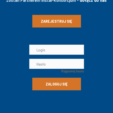
Zostań Partnerem Instal-Konsorcjum -
dołącz do nas
ZAREJESTRUJ SIĘ
Przypomnij hasło
ZALOGUJ SIĘ