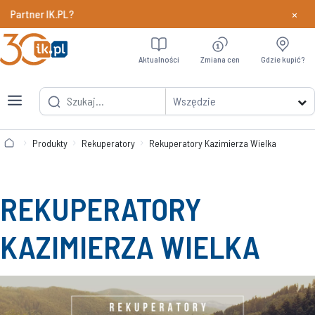
×
er IK.PL?
Dowiedz si
Aktualności
Zmiana cen
Gdzie kupić?
Wszędzie
Produkty
Rekuperatory
Rekuperatory Kazimierza Wielka
REKUPERATORY
KAZIMIERZA WIELKA