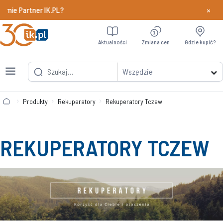
×
 Partner IK.PL?
Dowiedz si
Aktualności
Zmiana cen
Gdzie kupić?
Wszędzie
Produkty
Rekuperatory
Rekuperatory Tczew
REKUPERATORY TCZEW