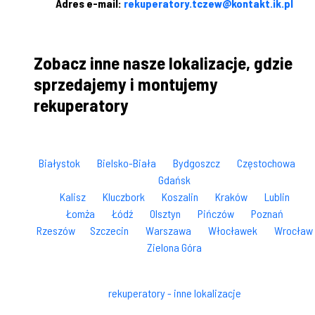
Adres e-mail:
rekuperatory.tczew@kontakt.ik.pl
Zobacz inne nasze lokalizacje, gdzie
sprzedajemy i montujemy
rekuperatory
Białystok
Bielsko-Biała
Bydgoszcz
Częstochowa
Gdańsk
Kalisz
Kluczbork
Koszalin
Kraków
Lublin
Łomża
Łódź
Olsztyn
Pińczów
Poznań
Rzeszów
Szczecin
Warszawa
Włocławek
Wrocław
Zielona Góra
rekuperatory - inne lokalizacje