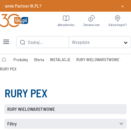
×
gramie Partner IK.PL?
Dowiedz si
Aktualności
Zmiana cen
Gdzie kupić?
Wszędzie
Produkty
Oferta
INSTALACJE
RURY WIELOWARSTWOWE
RURY PEX
RURY PEX
RURY WIELOWARSTWOWE
Filtry