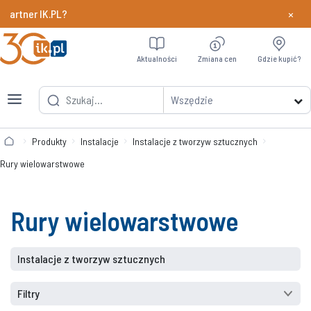
×
 IK.PL?
Dowiedz si
Aktualności
Zmiana cen
Gdzie kupić?
Wszędzie
Produkty
Instalacje
Instalacje z tworzyw sztucznych
Rury wielowarstwowe
Rury wielowarstwowe
Instalacje z tworzyw sztucznych
Filtry