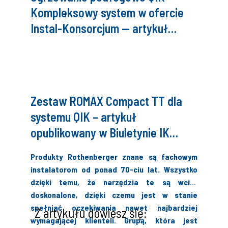
Kompleksowy system w ofercie
Instal-Konsorcjum — artykuł
opublikowany w Biuletynie IK
Edycja WIOSNA-LATO 2022 (nr
115)
Zestaw ROMAX Compact TT dla
systemu QIK – artykuł
opublikowany w Biuletynie IK
Edycja Wiosna 2021
Produkty Rothenberger znane są fachowym
instalatorom od ponad 70-ciu lat. Wszystko
dzięki temu, że narzędzia te są wciąż
doskonalone, dzięki czemu jest w stanie
spełniać oczekiwania nawet najbardziej
Z artykułu dowiesz się:
wymagającej klienteli. Grupą, która jest