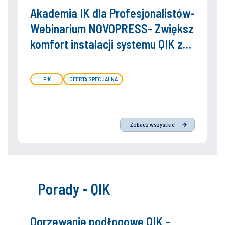
Akademia IK dla Profesjonalistów-
Webinarium NOVOPRESS- Zwiększ
komfort instalacji systemu QIK z
ultralekką zaciskarką Novopress
PIK
OFERTA SPECJALNA
Zobacz wszystkie
Porady - QIK
Ogrzewanie podłogowe QIK –