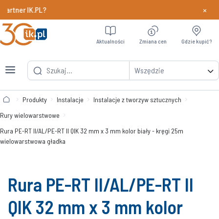
×
er IK.PL?
Dowiedz si
Aktualności
Zmiana cen
Gdzie kupić?
Wszędzie
Produkty
Instalacje
Instalacje z tworzyw sztucznych
Rury wielowarstwowe
Rura PE-RT II/AL/PE-RT II QIK 32 mm x 3 mm kolor biały - kręgi 25m
wielowarstwowa gładka
Rura PE-RT II/AL/PE-RT II
QIK 32 mm x 3 mm kolor