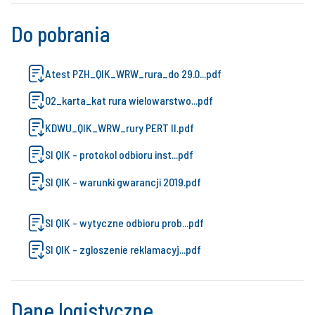
Do pobrania
Atest PZH_QIK_WRW_rura_do 29.0...pdf
02_karta_kat rura wielowarstwo...pdf
KDWU_QIK_WRW_rury PERT II.pdf
SI QIK - protokol odbioru inst...pdf
SI QIK - warunki gwarancji 2019.pdf
SI QIK - wytyczne odbioru prob...pdf
SI QIK - zgloszenie reklamacyj...pdf
Dane logistyczne