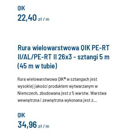
wytrzymałością na wysoką temperaturę. Środkową
QIK
warstwą jest aluminiowa rura spawana na zakładkę
22,40
zł / m
ultradźwiękowo lub laserowo, zastosowana technika
chroniona jest patentem. Poszczególne warstwy
łączone są ze sobą wysokiej jakości warstwami
kleju.
Rura wielowarstwowa QIK PE-RT
II/AL/PE-RT II 26x3 - sztangi 5 m
(45 m w tubie)
Rura wielowarstwowa QIK® w sztangach jest
wysokiej jakości produktem wytwarzanym w
Niemczech, zbudowana jest z 5 warstw. Warstwa
wewnętrzna i zewnętrzna wykonana jest z
polietylenu PE-RT II generacji charakteryzującego się
zwiększoną wytrzymałością na wysoką temperaturę.
QIK
Środkową warstwą jest aluminiowa rura spawana na
34,96
zł / m
zakładkę ultradźwiękowo lub laserowo,