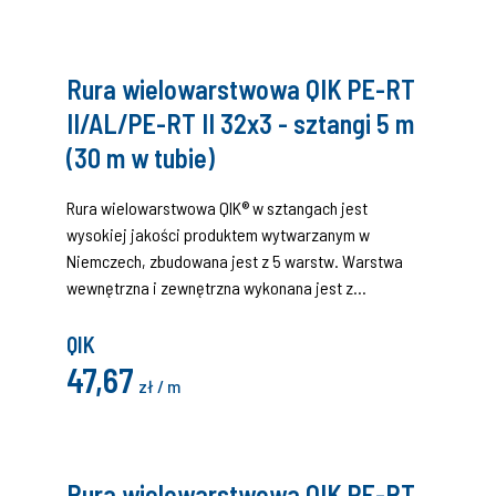
zastosowana technika chroniona jest patentem.
Poszczególne warstwy łączone są ze sobą wysokiej
jakości warstwami kleju.
Rura wielowarstwowa QIK PE-RT
II/AL/PE-RT II 32x3 - sztangi 5 m
(30 m w tubie)
Rura wielowarstwowa QIK® w sztangach jest
wysokiej jakości produktem wytwarzanym w
Niemczech, zbudowana jest z 5 warstw. Warstwa
wewnętrzna i zewnętrzna wykonana jest z
polietylenu PE-RT II generacji charakteryzującego się
zwiększoną wytrzymałością na wysoką temperaturę.
QIK
Środkową warstwą jest aluminiowa rura spawana na
47,67
zł / m
zakładkę ultradźwiękowo lub laserowo,
zastosowana technika chroniona jest patentem.
Poszczególne warstwy łączone są ze sobą wysokiej
jakości warstwami kleju.
Rura wielowarstwowa QIK PE-RT