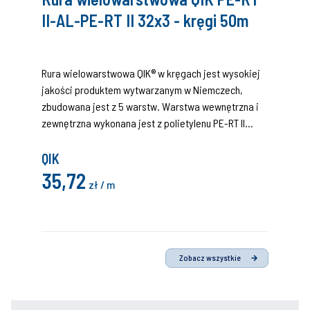
II-AL-PE-RT II 32x3 - kręgi 50m
Rura wielowarstwowa QIK® w kręgach jest wysokiej
jakości produktem wytwarzanym w Niemczech,
zbudowana jest z 5 warstw. Warstwa wewnętrzna i
zewnętrzna wykonana jest z polietylenu PE-RT II
generacji charakteryzującego się zwiększoną
wytrzymałością na wysoką temperaturę. Środkową
QIK
warstwą jest aluminiowa rura spawana na zakładkę
35,72
zł / m
ultradźwiękowo lub laserowo, zastosowana technika
chroniona jest patentem. Poszczególne warstwy
łączone są ze sobą wysokiej jakości warstwami
kleju. - 10 lat gwarancji producenta dla systemu
instalacyjnego QIK - trwałość minimum 50 lat -
Zobacz wszystkie
maksymalne parametry pracy: temperatura 95°C,
ciśnienie 10 bar - 100% szczelności dyfuzyjnej
0,000mg/l x D - Atest Higieniczny PZH -Krajowa