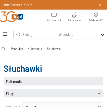
×
ramie Partner IK.PL?
Dowiedz si
Aktualności
Zmiana cen
Gdzie kupić?
Wszędzie
Produkty
Multimedia
Słuchawki
Słuchawki
Multimedia
Filtry
Sortowanie