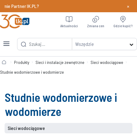
×
amie Partner IK.PL?
Dowiedz si
Aktualności
Zmiana cen
Gdzie kupić?
Wszędzie
Produkty
Sieci i instalacje zewnętrzne
Sieci wodociągowe
Studnie wodomierzowe i wodomierze
Studnie wodomierzowe i
wodomierze
Sieci wodociągowe