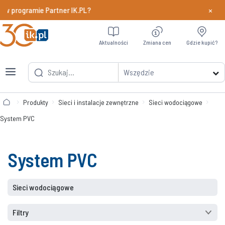
×
 w programie Partner IK.PL?
Dowiedz si
Aktualności
Zmiana cen
Gdzie kupić?
Wszędzie
Produkty
Sieci i instalacje zewnętrzne
Sieci wodociągowe
System PVC
System PVC
Sieci wodociągowe
Filtry