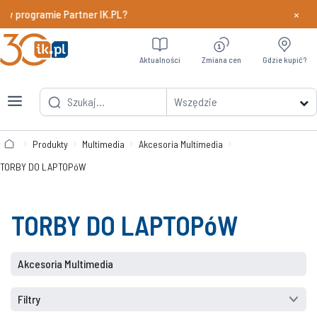
×
 w programie Partner IK.PL?
Dowiedz si
Aktualności
Zmiana cen
Gdzie kupić?
Wszędzie
Produkty
Multimedia
Akcesoria Multimedia
TORBY DO LAPTOPóW
TORBY DO LAPTOPóW
Akcesoria Multimedia
Filtry