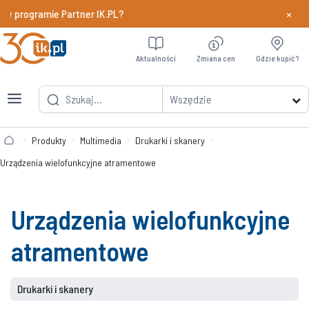
×
 w programie Partner IK.PL?
Dowiedz si
Aktualności
Zmiana cen
Gdzie kupić?
Wszędzie
Produkty
Multimedia
Drukarki i skanery
Urządzenia wielofunkcyjne atramentowe
Urządzenia wielofunkcyjne
atramentowe
Drukarki i skanery