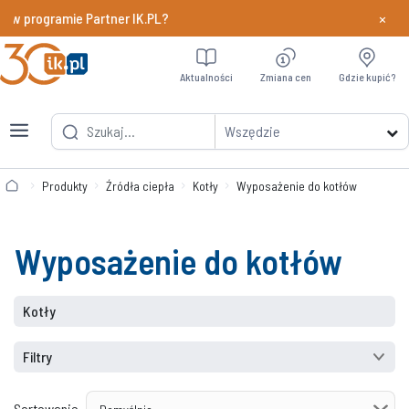
×
 w programie Partner IK.PL?
Dowiedz si
Aktualności
Zmiana cen
Gdzie kupić?
Wszędzie
Produkty
Źródła ciepła
Kotły
Wyposażenie do kotłów
Wyposażenie do kotłów
Kotły
Filtry
Sortowanie