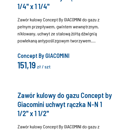
1/4" x 1 1/4"
Zawór kulowy Concept By GIACOMINI do gazu z
pełnym przepływem, gwintem wewnętrznym,
niklowany, uchwyt ze stalową żółtą dźwignią
powlekaną antypoślizgowym tworzywem.
Certyfikat (DIN EN 331:2016 i EN 331:2015, MOP 5 klasa
A).
Concept By GIACOMINI
151,19
zł / szt
Zawór kulowy do gazu Concept by
Giacomini uchwyt rączka N-N 1
1/2" x 1 1/2"
Zawór kulowy Concept By GIACOMINI do gazu z