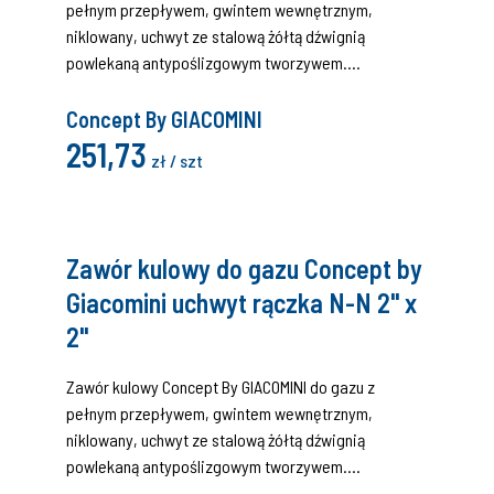
pełnym przepływem, gwintem wewnętrznym,
niklowany, uchwyt ze stalową żółtą dźwignią
powlekaną antypoślizgowym tworzywem.
Certyfikat (DIN EN 331:2016 i EN 331:2015, MOP 5 klasa
A).
Concept By GIACOMINI
251,73
zł / szt
Zawór kulowy do gazu Concept by
Giacomini uchwyt rączka N-N 2" x
2"
Zawór kulowy Concept By GIACOMINI do gazu z
pełnym przepływem, gwintem wewnętrznym,
niklowany, uchwyt ze stalową żółtą dźwignią
powlekaną antypoślizgowym tworzywem.
Certyfikat (DIN EN 331:2016 i EN 331:2015, MOP 5 klasa