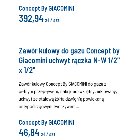
A).
Concept By GIACOMINI
392,94
zł / szt
Zawór kulowy do gazu Concept by
Giacomini uchwyt rączka N-W 1/2"
x 1/2"
Zawór kulowy Concept By GIACOMINI do gazu z
pełnym przepływem, nakrętno-wkrętny, niklowany,
uchwyt ze stalową żółtą dźwignią powlekaną
antypoślizgowym tworzywem.
Certyfikat (DIN EN 331:2016 i EN 331:2015, MOP 5 klasa
A).
Concept By GIACOMINI
46,84
zł / szt