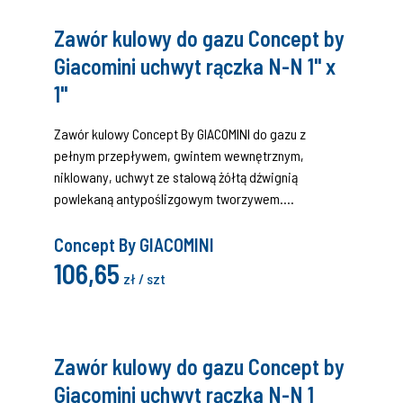
Zawór kulowy do gazu Concept by
Giacomini uchwyt rączka N-N 1" x
1"
Zawór kulowy Concept By GIACOMINI do gazu z
pełnym przepływem, gwintem wewnętrznym,
niklowany, uchwyt ze stalową żółtą dźwignią
powlekaną antypoślizgowym tworzywem.
Certyfikat (DIN EN 331:2016 i EN 331:2015, MOP 5 klasa
A).
Concept By GIACOMINI
106,65
zł / szt
Zawór kulowy do gazu Concept by
Giacomini uchwyt rączka N-N 1