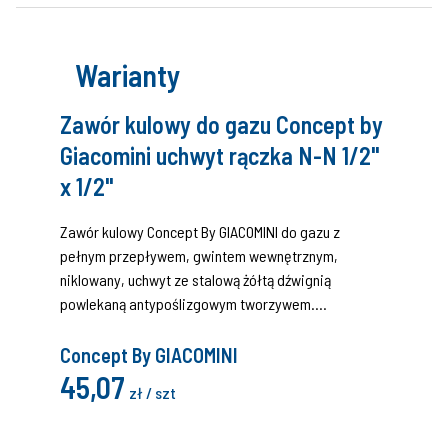
Warianty
Zawór kulowy do gazu Concept by
Giacomini uchwyt rączka N-N 1/2"
x 1/2"
Zawór kulowy Concept By GIACOMINI do gazu z
pełnym przepływem, gwintem wewnętrznym,
niklowany, uchwyt ze stalową żółtą dźwignią
powlekaną antypoślizgowym tworzywem.
Certyfikat (DIN EN 331:2016 i EN 331:2015, MOP 5 klasa
A).
Concept By GIACOMINI
45,07
zł / szt