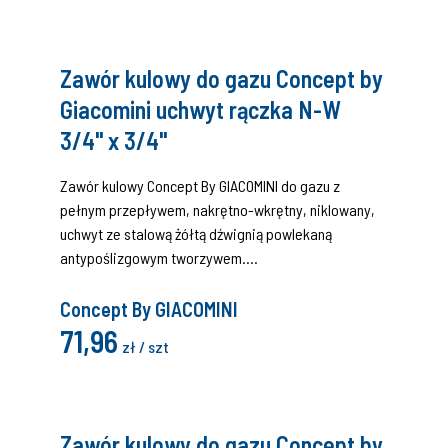
Zawór kulowy do gazu Concept by
Giacomini uchwyt rączka N-W
3/4" x 3/4"
Zawór kulowy Concept By GIACOMINI do gazu z
pełnym przepływem, nakrętno-wkrętny, niklowany,
uchwyt ze stalową żółtą dźwignią powlekaną
antypoślizgowym tworzywem.
Certyfikat (DIN EN 331:2016 i EN 331:2015, MOP 5 klasa
A).
Concept By GIACOMINI
71,96
zł / szt
Zawór kulowy do gazu Concept by