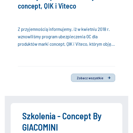
concept, QIK i Viteco
Z przyjemnością informujemy, iż w kwietniu 2018 r.
wznowiliśmy program ubezpieczenia OC dla
produktów marki concept, QIK i Viteco, którym objęte
są szkody powstałe w wyniku błędnego montażu tych
produktów przez wybranych Partnerów Instal-
Konsorcjum, z możliwością zgłaszania roszczeń w
okresie do 10 lat.
Zobacz wszystkie
Szkolenia - Concept By
GIACOMINI