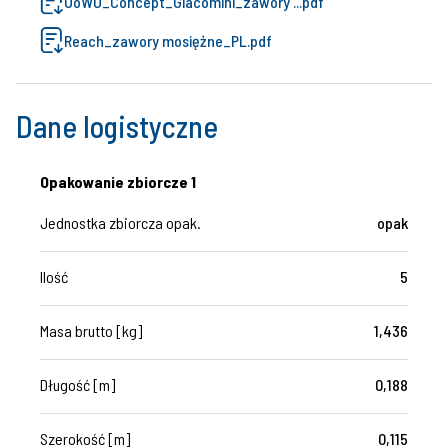
OoWU_Concept_Giacomini_zawory ...pdf
Reach_zawory mosiężne_PL.pdf
Dane logistyczne
Opakowanie zbiorcze 1
Jednostka zbiorcza opak.
opak
Ilość
5
Masa brutto [kg]
1,436
Długość [m]
0,188
Szerokość [m]
0,115