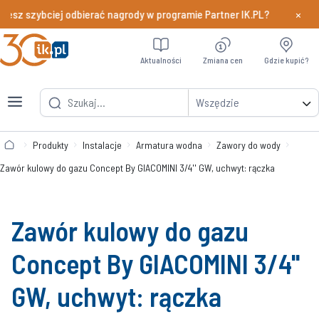
×
szybciej odbierać nagrody w programie Partner IK.PL?
Dowiedz si
Aktualności
Zmiana cen
Gdzie kupić?
Wszędzie
Produkty
Instalacje
Armatura wodna
Zawory do wody
Zawór kulowy do gazu Concept By GIACOMINI 3/4'' GW, uchwyt: rączka
Zawór kulowy do gazu
Concept By GIACOMINI 3/4''
GW, uchwyt: rączka