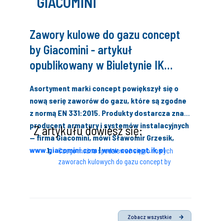
GIACOMINI
Zawory kulowe do gazu concept
by Giacomini - artykuł
opublikowany w Biuletynie IK
Edycja Jesień 2019
Asortyment marki concept powiększył się o
nową serię zaworów do gazu, które są zgodne
z normą EN 331:2015. Produkty dostarcza znany
producent armatury i systemów instalacyjnych
Z artykułu dowiesz się:
— firma Giacomini, mówi Sławomir Grzesik,
www.giacomini.com
|
www.concept.ik.pl
Czego można spodziewać się po nowych
zaworach kulowych do gazu concept by
Giacomini?
Jak zbudowane są nowoczesne zawory
kulowe do gazu?
Zobacz wszystkie