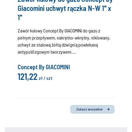
Giacomini uchwyt rączka N-W 1" x
1"
Zawór kulowy Concept By GIACOMINI do gazu z
pełnym przepływem, nakrętno-wkrętny, niklowany,
uchwyt ze stalową żółtą dźwignią powlekaną
antypoślizgowym tworzywem.
Certyfikat (DIN EN 331:2016 i EN 331:2015, MOP 5 klasa
A).
Concept By GIACOMINI
121,22
zł / szt
Zobacz wszystkie