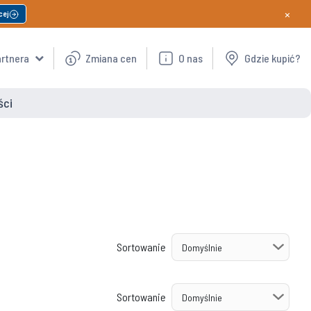
×
cej
artnera
Zmiana cen
O nas
Gdzie kupić?
ści
Sortowanie
Sortowanie