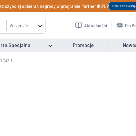
z szybciej odbierać nagrody w programie Partner IK.PL?
Dowiedz się wię
Wszędzie
Aktualności
Dla P
rta Specjalna
Promocje
Nowo
O GAZU