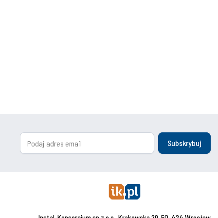
Subskrybuj
Instal-Konsorcjum sp.z o.o., Krakowska 29, 50-424 Wrocław