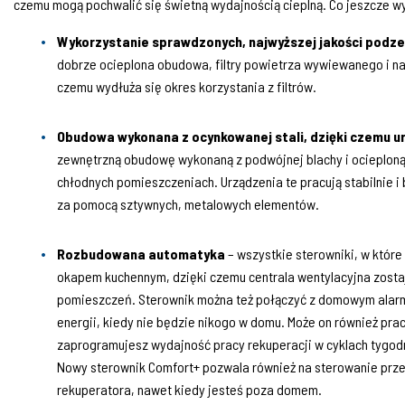
czemu mogą pochwalić się świetną wydajnością cieplną. Co
jeszcze w
Wykorzystanie sprawdzonych, najwyższej jakości pod
dobrze ocieplona obudowa, filtry powietrza wywiewanego i na
czemu wydłuża się okres korzystania z filtrów.
Obudowa wykonana z ocynkowanej stali, dzięki czemu ur
zewnętrzną obudowę wykonaną z podwójnej blachy i ocieploną
chłodnych pomieszczeniach. Urządzenia te pracują stabilnie 
za pomocą sztywnych, metalowych elementów.
Rozbudowana automatyka
– wszystkie sterowniki, w które
okapem kuchennym, dzięki czemu centrala wentylacyjna zosta
pomieszczeń. Sterownik można też połączyć z domowym alarme
energii, kiedy nie będzie nikogo w domu. Może on również prac
zaprogramujesz wydajność pracy rekuperacji w cyklach tygodn
Nowy sterownik Comfort+ pozwala również na sterowanie prz
rekuperatora, nawet kiedy jesteś poza domem.