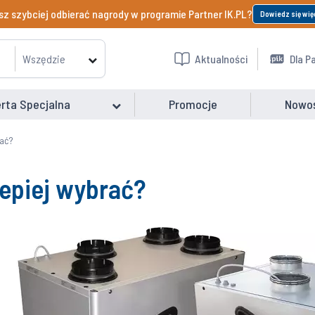
z szybciej odbierać nagrody w programie Partner IK.PL?
Dowiedz się wię
Wszędzie
Aktualności
Dla P
rta Specjalna
Promocje
Nowo
rać?
lepiej wybrać?