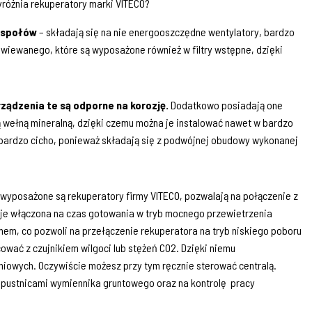
yróżnia rekuperatory marki VITECO?
zespołów
– składają się na nie energooszczędne wentylatory, bardzo
wiewanego, które są wyposażone również w filtry wstępne, dzięki
ządzenia te są odporne na korozję.
Dodatkowo posiadają one
 wełną mineralną, dzięki czemu można je instalować nawet w bardzo
i bardzo cicho, ponieważ składają się z podwójnej obudowy wykonanej
 wyposażone są rekuperatory firmy VITECO, pozwalają na połączenie z
je włączona na czas gotowania w tryb mocnego przewietrzenia
m, co pozwoli na przełączenie rekuperatora na tryb niskiego poboru
ować z czujnikiem wilgoci lub stężeń CO2. Dzięki niemu
iowych. Oczywiście możesz przy tym ręcznie sterować centralą.
epustnicami wymiennika gruntowego oraz na kontrolę pracy