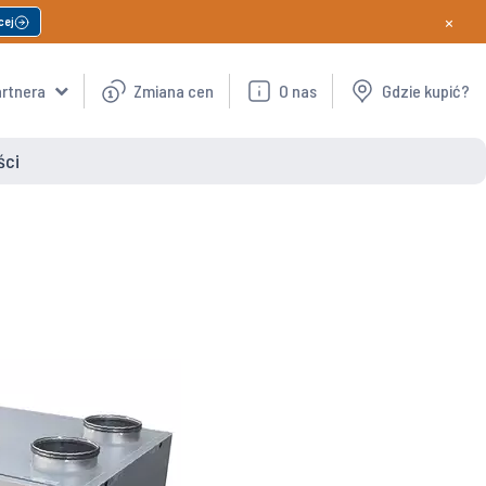
×
cej
artnera
Zmiana cen
O nas
Gdzie kupić?
ści