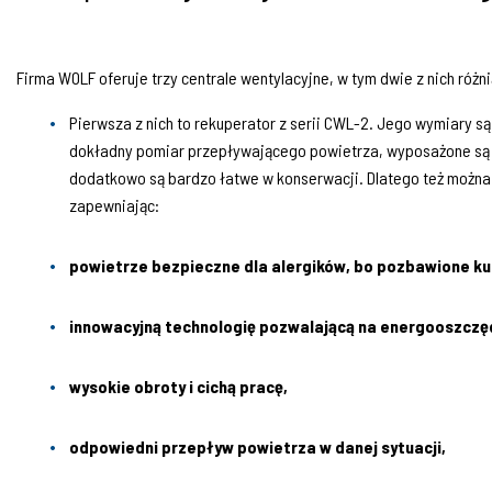
Firma WOLF oferuje trzy centrale wentylacyjne, w tym dwie z nich róż
Pierwsza z nich to rekuperator z serii CWL-2. Jego wymiary s
dokładny pomiar przepływającego powietrza, wyposażone są w
dodatkowo są bardzo łatwe w konserwacji. Dlatego też można 
zapewniając:
powietrze bezpieczne dla alergików, bo pozbawione kur
innowacyjną technologię pozwalającą na energooszczę
wysokie obroty i cichą pracę,
odpowiedni przepływ powietrza w danej sytuacji,