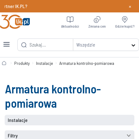
×
 IK.PL?
Dowiedz si
Aktualności
Zmiana cen
Gdzie kupić?
Wszędzie
Produkty
Instalacje
Armatura kontrolno-pomiarowa
Armatura kontrolno-
pomiarowa
Instalacje
Filtry