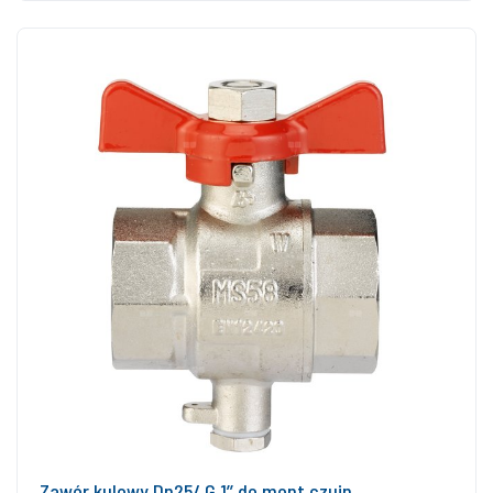
Zawór kulowy Dn25/ G 1’’ do mont.czujn.