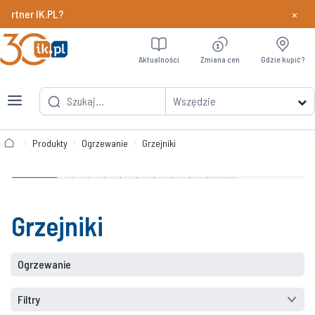
×
r IK.PL?
Dowiedz si
Aktualności
Zmiana cen
Gdzie kupić?
Wszędzie
Produkty
Ogrzewanie
Grzejniki
Grzejniki
Ogrzewanie
Filtry