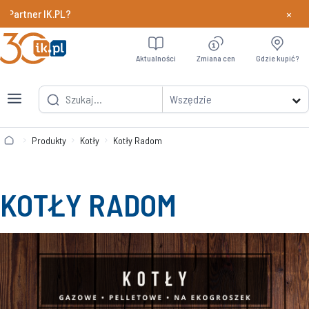
×
tner IK.PL?
Dowiedz si
Aktualności
Zmiana cen
Gdzie kupić?
Wszędzie
Produkty
Kotły
Kotły Radom
KOTŁY RADOM