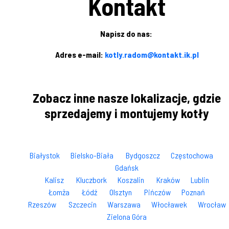
Kontakt
Napisz do nas:
Adres e-mail:
kotly.radom@kontakt.ik.pl
Zobacz inne nasze lokalizacje, gdzie
sprzedajemy i montujemy kotły
Białystok
Bielsko-Biała
Bydgoszcz
Częstochowa
Gdańsk
Kalisz
Kluczbork
Koszalin
Kraków
Lublin
Łomża
Łódź
Olsztyn
Pińczów
Poznań
Rzeszów
Szczecin
Warszawa
Włocławek
Wrocław
Zielona Góra