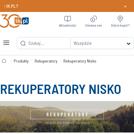
×
Chcesz szybciej odbierać nagrody w programie Part
Dowiedz si
Aktualności
Zmiana cen
Gdzie kupić?
Wszędzie
Produkty
Rekuperatory
Rekuperatory Nisko
REKUPERATORY NISKO