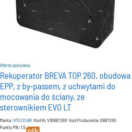
Oferta specjalna
Rekuperator BREVA TOP 260, obudowa
EPP, z by-passem, z uchwytami do
mocowania do ściany, ze
sterownikiem EVO LT
Marka:
VITECO AIR
Kod IK: V1D8BT260
Kod Producenta: D8BT260
Punkty PIK: 1.5