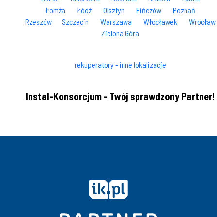
Łomża
Łódź
Olsztyn
Pińczów
Poznań
Rzeszów
Szczecin
Warszawa
Włocławek
Wrocław
Zielona Góra
rekuperatory - inne lokalizacje
Instal-Konsorcjum - Twój sprawdzony Partner!