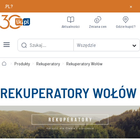
×
Chcesz szybciej odbierać nagrody w programie Partne
Dowiedz si
Aktualności
Zmiana cen
Gdzie kupić?
Wszędzie
Produkty
Rekuperatory
Rekuperatory Wołów
REKUPERATORY WOŁÓW