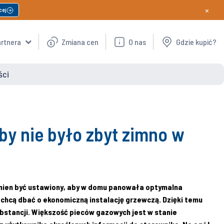
×
cej
artnera
Zmiana cen
O nas
Gdzie kupić?
ści
by nie było zbyt zimno w
inien być ustawiony, aby w domu panowała optymalna
chcą dbać o ekonomiczną instalację grzewczą. Dzięki temu
bstancji. Większość pieców gazowych jest w stanie