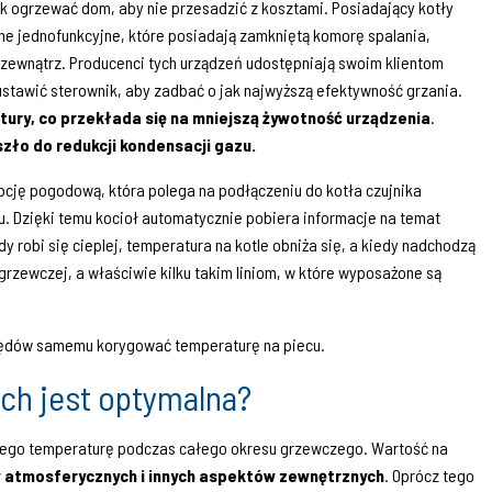
k ogrzewać dom, aby nie przesadzić z kosztami. Posiadający kotły
e jednofunkcyjne, które posiadają zamkniętą komorę spalania,
 zewnątrz. Producenci tych urządzeń udostępniają swoim klientom
 ustawić sterownik, aby zadbać o jak najwyższą efektywność grzania.
atury, co przekłada się na mniejszą żywotność urządzenia
.
zło do redukcji kondensacji gazu.
cję pogodową, która polega na podłączeniu do kotła czujnika
. Dzięki temu kocioł automatycznie pobiera informacje na temat
 robi się cieplej, temperatura na kotle obniża się, a kiedy nadchodzą
grzewczej, a właściwie kilku takim liniom, w które wyposażone są
 błędów samemu korygować temperaturę na piecu.
ch jest optymalna?
 jego temperaturę podczas całego okresu grzewczego. Wartość na
 atmosferycznych i innych aspektów zewnętrznych
. Oprócz tego