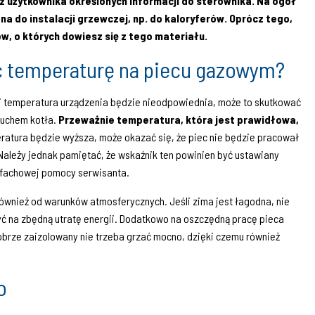
 użytkownika określonych informacji do sterownika. Na ogół
 do instalacji grzewczej, np. do kaloryferów. Oprócz tego,
w, o których dowiesz się z tego materiału.
c temperaturę na piecu gazowym?
i temperatura urządzenia będzie nieodpowiednia, może to skutkować
buchem kotła.
Przeważnie temperatura, która jest prawidłowa,
ratura będzie wyższa, może okazać się, że piec nie będzie pracował
Należy jednak pamiętać, że wskaźnik ten powinien być ustawiany
ij fachowej pomocy serwisanta.
również od warunków atmosferycznych. Jeśli zima jest łagodna, nie
yć na zbędną utratę energii. Dodatkowo na oszczędną pracę pieca
dobrze zaizolowany nie trzeba grzać mocno, dzięki czemu również
o