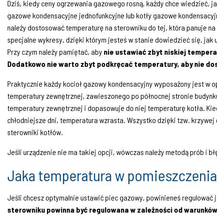
Dziś, kiedy ceny ogrzewania gazowego rosną, każdy chce wiedzieć, ja
gazowe kondensacyjne jednofunkcyjne lub kotły gazowe kondensacyjn
należy dostosować temperaturę na sterowniku do tej, która panuje na
specjalne wykresy, dzięki którym jesteś w stanie dowiedzieć się, jak
Przy czym należy pamiętać, aby
nie ustawiać zbyt niskiej temper
Dodatkowo nie warto zbyt podkręcać temperatury, aby nie dos
Praktycznie każdy kocioł gazowy kondensacyjny wyposażony jest w op
temperatury zewnętrznej, zawieszonego po północnej stronie budynku
temperatury zewnętrznej i dopasowuje do niej temperaturę kotła. Kiedy
chłodniejsze dni, temperatura wzrasta. Wszystko dzięki tzw. krzywej 
sterowniki kotłów.
Jeśli urządzenie nie ma takiej opcji, wówczas należy metodą prób i
Jaka temperatura w pomieszczenia
Jeśli chcesz optymalnie ustawić piec gazowy, powinieneś regulować
sterowniku powinna być regulowana w zależności od warunków