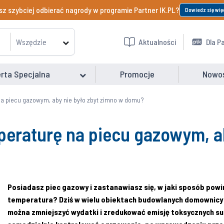
z szybciej odbierać nagrody w programie Partner IK.PL?
Dowiedz się wię
Wszędzie
Aktualności
Dla P
rta Specjalna
Promocje
Nowo
a piecu gazowym, aby nie było zbyt zimno w domu?
peraturę na piecu gazowym, a
Posiadasz piec gazowy i zastanawiasz się, w jaki sposób pow
temperatura? Dziś w wielu obiektach budowlanych domownicy 
można zmniejszyć wydatki i zredukować emisję toksycznych su