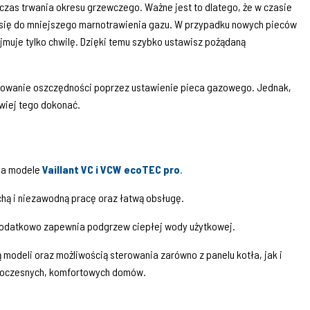
 czas trwania okresu grzewczego. Ważne jest to dlatego, że w czasie
ni się do mniejszego marnotrawienia gazu. W przypadku nowych pieców
muje tylko chwilę. Dzięki temu szybko ustawisz pożądaną
nerowanie oszczędności poprzez ustawienie pieca gazowego. Jednak,
wiej tego dokonać.
 na modele
Vaillant VC i VCW ecoTEC pro
.
chą i niezawodną pracę oraz łatwą obsługę.
dodatkowo zapewnia podgrzew ciepłej wody użytkowej.
 modeli oraz możliwością sterowania zarówno z panelu kotła, jak i
nowoczesnych, komfortowych domów.