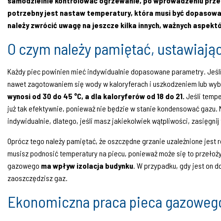
samodzielnie kontrolować ogrzewanie, po wprowadzeniu przez
potrzebny jest nastaw temperatury, która musi być dopasowana
należy zwrócić uwagę na jeszcze kilka innych, ważnych aspektó
O czym należy pamiętać, ustawiają
Każdy piec powinien mieć indywidualnie dopasowane parametry. Jeśl
nawet zagotowaniem się wody w kaloryferach i uszkodzeniem lub wy
wynosi od 30 do 45 °C, a dla kaloryferów od 18 do 21.
Jeśli tempe
już tak efektywnie, ponieważ nie będzie w stanie kondensować gazu. 
indywidualnie, dlatego, jeśli masz jakiekolwiek wątpliwości, zasięgn
Oprócz tego należy pamiętać, że oszczędne grzanie uzależnione jest 
musisz podnosić temperatury na piecu, ponieważ może się to przełoż
gazowego
ma wpływ izolacja budynku
. W przypadku, gdy jest on 
zaoszczędzisz gaz.
Ekonomiczna praca pieca gazoweg