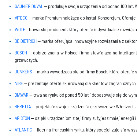
SAUNIER DUVAL
— produkuje swoje urządzenia od ponad 100 lat. W
VITECO
— marka Premium należąca do Instal-Konsorcjum. Oferuje 
WOLF
—bawarski producent, który oferuje indywidualne rozwiąza
DE DIETRICH
— marka oferująca innowacyjne rozwiązania z sekt
BOSCH
— dobrze znana w Polsce firma stawiająca na inteligen
grzewczych.
JUNKERS
— marka wywodząca się od firmy Bosch, która oferuje 
NIBE
— prezentuje ofertę skierowaną dla klientów zagranicznych 
BIAWAR
— trwa na rynku od ponad 50 lat i dopasowuje się do wy
BERETTA
— projektuje swoje urządzenia grzewcze we Włoszech, p
ARISTON
— dzięki urządzeniom z tej firmy zużyjesz mniej energi
ATLANTIC
— lider na francuskim rynku, który specjalizuje się w 