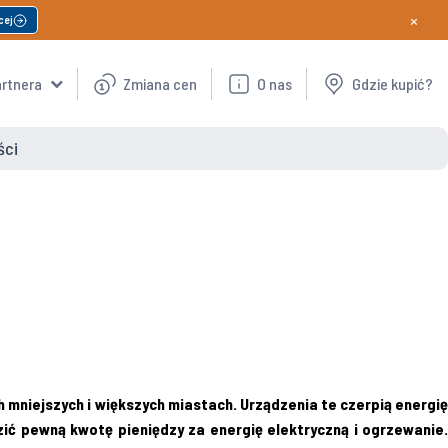
×
cej
artnera
Zmiana cen
O nas
Gdzie kupić?
ści
mniejszych i większych miastach. Urządzenia te czerpią energię
zić pewną kwotę pieniędzy za energię elektryczną i ogrzewanie.