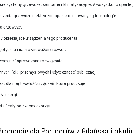
cie systemy grzewcze, sanitarne i klimatyzacyjne. A wszystko to oparte 
ądzenia grzewcze elektryczne oparte o innowacyjną technologię.
ia grzewcze.
hy określające urządzenia tego producenta.
getyczna i na zrównoważony rozwój.
owacyjne i sprawdzone rozwiązania.
ych, jak i przemysłowych i użyteczności publicznej.
st dla niej trwałość urządzeń, które produkuje.
ła energii.
nia i cały potrzebny osprzęt.
Promocje dla Partnerów z Gdańska i okoli