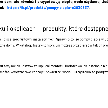
o dom, ale również i przygotowują ciepłą wodę użytkową. Jeś
ink –
https://ik.pl/produkty/pompy-ciepla~c2830637
.
u i okolicach — produkty, które dostępn
w Polsce sieć hurtowni instalacyjnych. Sprawiło to, że pompy ciepła w 
ne domy. W katalogu Instal-Konsorcjum możesz przebierać w takich pro
ują wysokich kosztów zakupu ani montażu. Dodatkowo ich instalacja nie n
można wyróżnić dwa rodzaje: powietrze-woda – urządzenia te podgrzewa