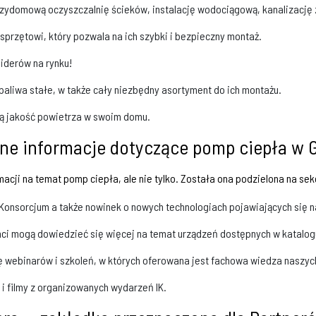
przydomową oczyszczalnię ścieków, instalację wodociągową, kanalizację
sprzętowi, który pozwala na ich szybki i bezpieczny montaż.
iderów na rynku!
a paliwa stałe, w także cały niezbędny asortyment do ich montażu.
ką jakość powietrza w swoim domu.
tne informacje dotyczące pomp ciepła w 
acji na temat pomp ciepła, ale nie tylko. Została ona podzielona na sekc
Konsorcjum a także nowinek o nowych technologiach pojawiających się na
enci mogą dowiedzieć się więcej na temat urządzeń dostępnych w katalog
mę webinarów i szkoleń, w których oferowana jest fachowa wiedza naszy
 i filmy z organizowanych wydarzeń IK.