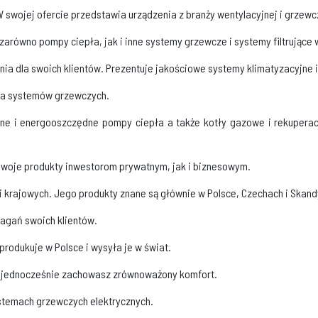
 swojej ofercie przedstawia urządzenia z branży wentylacyjnej i grzewcz
zarówno pompy ciepła, jak i inne systemy grzewcze i systemy filtrujące
nia dla swoich klientów. Prezentuje jakościowe systemy klimatyzacyjne 
ora systemów grzewczych.
tne i energooszczędne pompy ciepła a także kotły gazowe i rekuperac
swoje produkty inwestorom prywatnym, jak i biznesowym.
i krajowych. Jego produkty znane są głównie w Polsce, Czechach i Skand
magań swoich klientów.
rodukuje w Polsce i wysyła je w świat.
i i jednocześnie zachowasz zrównoważony komfort.
systemach grzewczych elektrycznych.