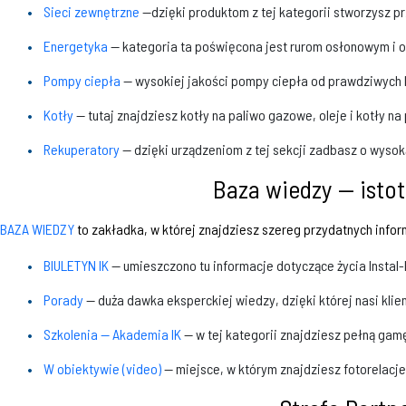
Sieci zewnętrzne
—dzięki produktom z tej kategorii stworzysz 
Energetyka
— kategoria ta poświęcona jest rurom osłonowym i o
Pompy ciepła
— wysokiej jakości pompy ciepła od prawdziwych l
Kotły
— tutaj znajdziesz kotły na paliwo gazowe, oleje i kotły n
Rekuperatory
— dzięki urządzeniom z tej sekcji zadbasz o wyso
Baza wiedzy — isto
BAZA WIEDZY
to zakładka, w której znajdziesz szereg przydatnych inform
BIULETYN IK
— umieszczono tu informacje dotyczące życia Instal-
Porady
— duża dawka eksperckiej wiedzy, dzięki której nasi kli
Szkolenia — Akademia IK
— w tej kategorii znajdziesz pełną ga
W obiektywie (video)
— miejsce, w którym znajdziesz fotorelacje