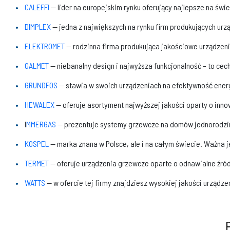
CALEFFI
— lider na europejskim rynku oferujący najlepsze na świe
DIMPLEX
— jedna z największych na rynku firm produkujących urz
ELEKTROMET
— rodzinna firma produkująca jakościowe urządzen
GALMET
— niebanalny design i najwyższa funkcjonalność – to cec
GRUNDFOS
— stawia w swoich urządzeniach na efektywność ener
HEWALEX
— oferuje asortyment najwyższej jakości oparty o inn
I
MMERGAS
— prezentuje systemy grzewcze na domów jednorodzinn
KOSPEL
— marka znana w Polsce, ale i na całym świecie. Ważna je
TERMET
— oferuje urządzenia grzewcze oparte o odnawialne źród
WATTS
— w ofercie tej firmy znajdziesz wysokiej jakości urządze