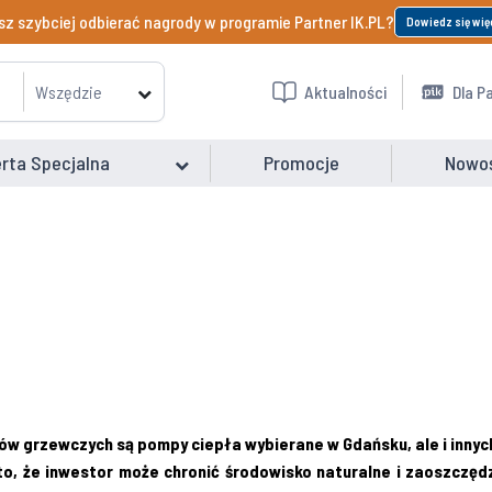
z szybciej odbierać nagrody w programie Partner IK.PL?
Dowiedz się wię
Wszędzie
Aktualności
Dla P
rta Specjalna
Promocje
Nowo
 grzewczych są pompy ciepła wybierane w Gdańsku, ale i innych 
 to, że inwestor może chronić środowisko naturalne i zaoszczęd