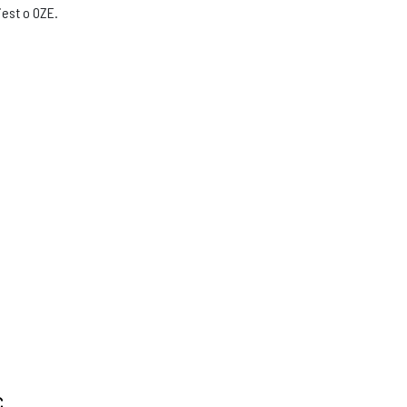
jest o OZE.
c